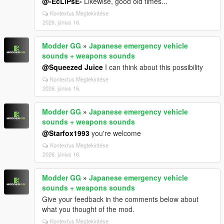
@-EcLiPsE-
Likewise, good old times...
Kontextus Megtekintése
2026. június 16.
Modder GG
»
Japanese emergency vehicle
sounds + weapons sounds
@Squeezed Juice
I can think about this possibility
Kontextus Megtekintése
2026. június 16.
Modder GG
»
Japanese emergency vehicle
sounds + weapons sounds
@Starfox1993
you're welcome
Kontextus Megtekintése
2026. június 16.
Modder GG
»
Japanese emergency vehicle
sounds + weapons sounds
Give your feedback in the comments below about
what you thought of the mod.
Kontextus Megtekintése