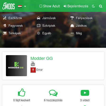
Show Adult
Bejelentkezés
Eszközök
Járművek
Fényezések
Fegyverek
Szkriptek
Játékos
Térképek
Egyéb
Még
Modder GG
0 fájlt kedvelt
6 hozzászólás
3 videó