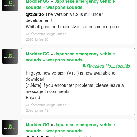
Modder GG
»
Japanese emergency vehicle
sounds + weapons sounds
@x2er3o
The Version V1.2 is still under
development!
Whit all guns and explosives sounds coming soon...
Kontextus Megtekintése
2026. június 20.
Modder GG
»
Japanese emergency vehicle
sounds + weapons sounds
Rögzített Hozzászólás
Hi guys, new version (V1.1) is now available to
download
[⚠️Note] If you encounter problems, please leave a
message in comments.
Enjoy :)
Kontextus Megtekintése
2026. június 19.
Modder GG
»
Japanese emergency vehicle
sounds + weapons sounds