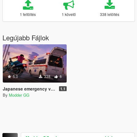
1 feltöltés
1 követő
338 letöltés
Legújabb Fájlok
5.0
338
8
Japanese emergency vehicle sounds + weapons sounds
1.1
By
Modder GG