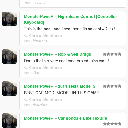
2018. február 25.
MonsterPoweR
»
High Beam Control [Controller +
Keyboard]
This is the best mod i ever seen its so cool =D thx!
Kontextus Megtekintése
2018. február 11.
MonsterPoweR
»
Rob & Sell Drugs
Damn that's a very cool mod bro xd, nice work!
Kontextus Megtekintése
2017. július 5.
MonsterPoweR
»
2014 Tesla Model S
BEST CAR MOD, MODEL IN THIS GAME.
Kontextus Megtekintése
2016. december 3.
MonsterPoweR
»
Cannondale Bike Texture