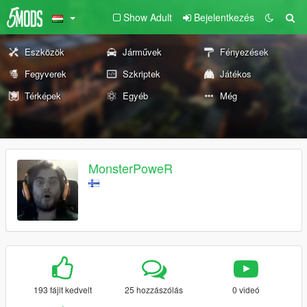
Show Adult
Bejelentkezés
Eszközök
Járművek
Fényezések
Fegyverek
Szkriptek
Játékos
Térképek
Egyéb
Még
MonsterPoweR
193 fájlt kedvelt
25 hozzászólás
0 videó