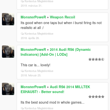
Kontextus Megtekintése
2019. március 31.
MonsterPoweR
»
Weapon Recoil
Its good when one taps but when i burst firing its not
realistic at all :/
Kontextus Megtekintése
2018. április 26.
MonsterPoweR
»
2014 Audi RS6 (Dynamic
Indicators) [Add-On | LODs]
This car is... lovely!
Kontextus Megtekintése
2018. február 25.
MonsterPoweR
»
Audi RS6 2014 MILLTEK
EXHAUST! - Better sound!
Its the best sound mod in whole games...
Kontextus Megtekintése