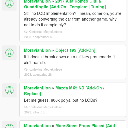
MoravianLion
»
2017 Alfa Romeo Giulia
Quadrifoglio [Add-On | Template | Tuning]
Still no LOD implementation? I mean, come on, you're
already converting the car from another game, why
not to do it completely?
Kontextus Megtekintése
2023. szeptember 6.
MoravianLion
»
Object 195 [Add-On]
If it doesn't break down on a military promenade, it
ain't realistic
Kontextus Megtekintése
2023. augusztus 28.
MoravianLion
»
Mazda MX5 ND [Add-On /
Replace]
Let me guess, 600k polys, but no LODs?
Kontextus Megtekintése
2023. július 31.
MoravianLion
»
More Street Props Placed [Add-