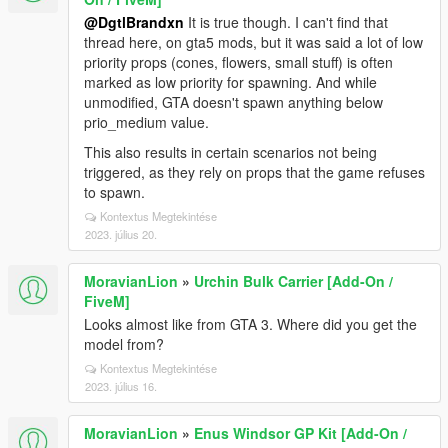
@DgtlBrandxn
It is true though. I can't find that
thread here, on gta5 mods, but it was said a lot of low
priority props (cones, flowers, small stuff) is often
marked as low priority for spawning. And while
unmodified, GTA doesn't spawn anything below
prio_medium value.
This also results in certain scenarios not being
triggered, as they rely on props that the game refuses
to spawn.
Kontextus Megtekintése
2023. július 20.
MoravianLion
»
Urchin Bulk Carrier [Add-On /
FiveM]
Looks almost like from GTA 3. Where did you get the
model from?
Kontextus Megtekintése
2023. július 16.
MoravianLion
»
Enus Windsor GP Kit [Add-On /