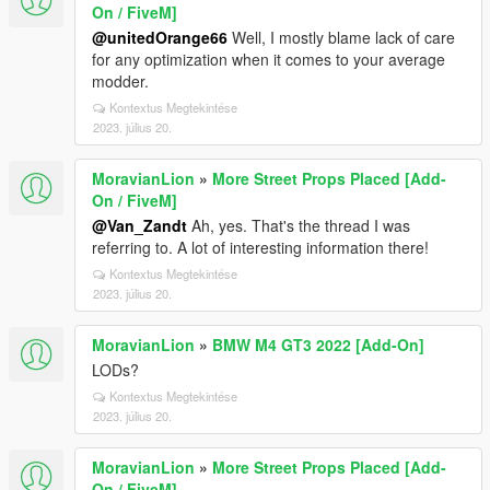
On / FiveM]
@unitedOrange66
Well, I mostly blame lack of care
for any optimization when it comes to your average
modder.
Kontextus Megtekintése
2023. július 20.
MoravianLion
»
More Street Props Placed [Add-
On / FiveM]
@Van_Zandt
Ah, yes. That's the thread I was
referring to. A lot of interesting information there!
Kontextus Megtekintése
2023. július 20.
MoravianLion
»
BMW M4 GT3 2022 [Add-On]
LODs?
Kontextus Megtekintése
2023. július 20.
MoravianLion
»
More Street Props Placed [Add-
On / FiveM]