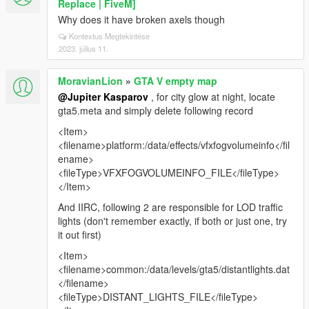
Replace | FiveM]
Why does it have broken axels though
Kontextus Megtekintése
2023. július 11.
MoravianLion
»
GTA V empty map
@Jupiter Kasparov
, for city glow at night, locate
gta5.meta and simply delete following record
<Item>
<filename>platform:/data/effects/vfxfogvolumeinfo</fil
ename>
<fileType>VFXFOGVOLUMEINFO_FILE</fileType>
</Item>
And IIRC, following 2 are responsible for LOD traffic
lights (don't remember exactly, if both or just one, try
it out first)
<Item>
<filename>common:/data/levels/gta5/distantlights.dat
</filename>
<fileType>DISTANT_LIGHTS_FILE</fileType>