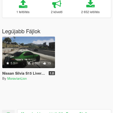
1 feltöltés
2 követő
2 652 letöltés
Legújabb Fájlok
5.0
2 652
15
Nissan Silvia S15 Livery pack (160 liveries) [FiveM READY]
1.0
By
MoravianLion