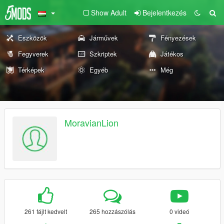
Show Adult
Bejelentkezés
Eszközök
Járművek
Fényezések
Fegyverek
Szkriptek
Játékos
Térképek
Egyéb
Még
MoravianLion
261 fájlt kedvelt
265 hozzászólás
0 videó