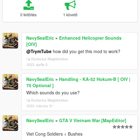
0 feltöltés
1 követő
NavySealEric
»
Enhanced Helicopter Sounds
[OIV]
@TrymTube
how did you get this mod to work?
Kontextus Megtekintése
2023. április 5.
NavySealEric
»
Handling - KA-52 Hokum-B [ OIV |
70 Optional ]
Which sounds do you use?
Kontextus Megtekintése
2023. március 31.
NavySealEric
»
GTA V Vietnam War [MapEditor]
Viet Cong Soldiers < Bushes