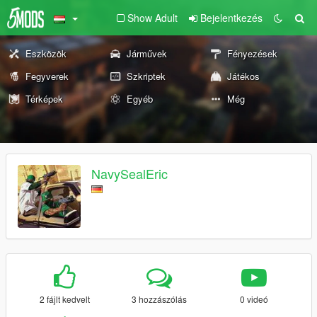
Show Adult
Bejelentkezés
Eszközök
Járművek
Fényezések
Fegyverek
Szkriptek
Játékos
Térképek
Egyéb
Még
NavySealEric
2 fájlt kedvelt
3 hozzászólás
0 videó