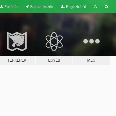
Feltöltés
Bejelentkezés
Regisztráció
TÉRKÉPEK
EGYÉB
MÉG