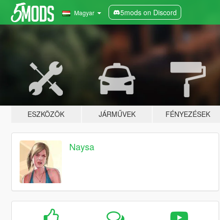
5mods on Discord
Magyar
ESZKÖZÖK
JÁRMŰVEK
FÉNYEZÉSEK
Naysa