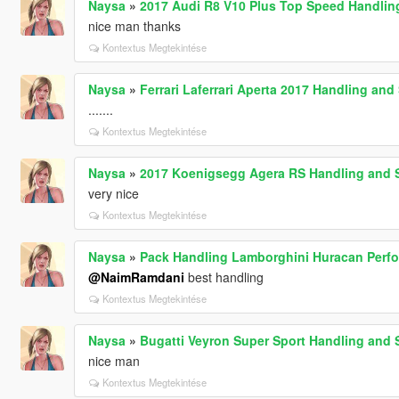
Naysa
»
2017 Audi R8 V10 Plus Top Speed Handlin
nice man thanks
Kontextus Megtekintése
Naysa
»
Ferrari Laferrari Aperta 2017 Handling an
.......
Kontextus Megtekintése
Naysa
»
2017 Koenigsegg Agera RS Handling and
very nice
Kontextus Megtekintése
Naysa
»
Pack Handling Lamborghini Huracan Perf
@NaimRamdani
best handling
Kontextus Megtekintése
Naysa
»
Bugatti Veyron Super Sport Handling and
nice man
Kontextus Megtekintése