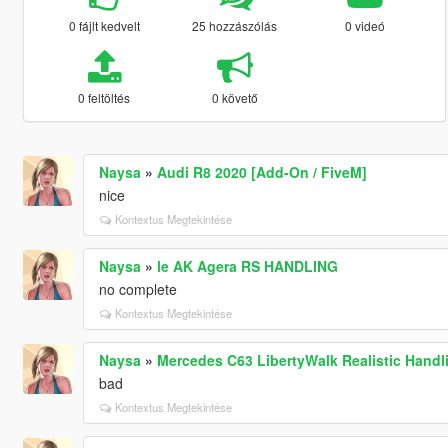
0 fájlt kedvelt
25 hozzászólás
0 videó
0 feltöltés
0 követő
Naysa
»
Audi R8 2020 [Add-On / FiveM]
nice
Kontextus Megtekintése
Naysa
»
le AK Agera RS HANDLING
no complete
Kontextus Megtekintése
Naysa
»
Mercedes C63 LibertyWalk Realistic Hand
bad
Kontextus Megtekintése