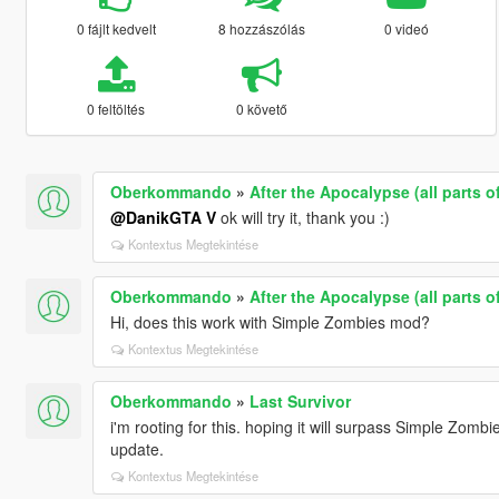
0 fájlt kedvelt
8 hozzászólás
0 videó
0 feltöltés
0 követő
Oberkommando
»
After the Apocalypse (all parts
@DanikGTA V
ok will try it, thank you :)
Kontextus Megtekintése
Oberkommando
»
After the Apocalypse (all parts
Hi, does this work with Simple Zombies mod?
Kontextus Megtekintése
Oberkommando
»
Last Survivor
i'm rooting for this. hoping it will surpass Simple Zomb
update.
Kontextus Megtekintése