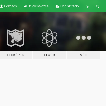
Feltöltés
Bejelentkezés
Regisztráció
TÉRKÉPEK
EGYÉB
MÉG