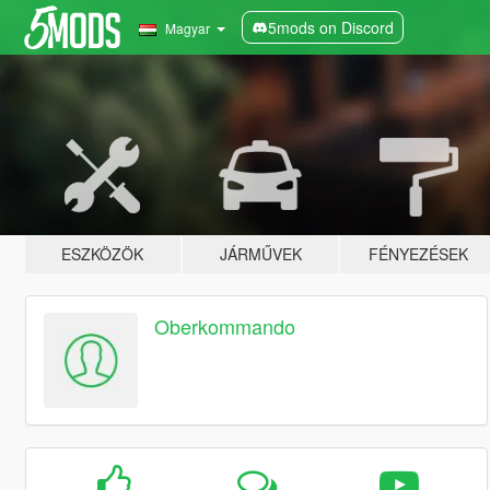
5mods on Discord
Magyar
ESZKÖZÖK
JÁRMŰVEK
FÉNYEZÉSEK
Oberkommando