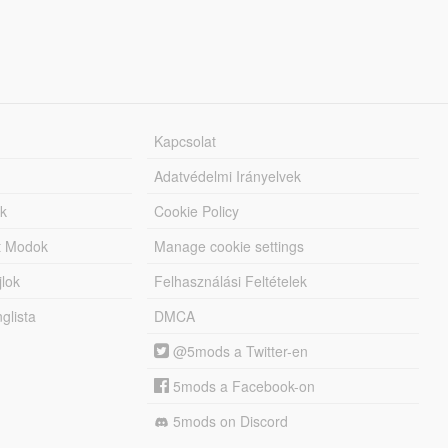
Kapcsolat
Adatvédelmi Irányelvek
k
Cookie Policy
tt Modok
Manage cookie settings
jlok
Felhasználási Feltételek
lista
DMCA
@5mods a Twitter-en
5mods a Facebook-on
5mods on Discord