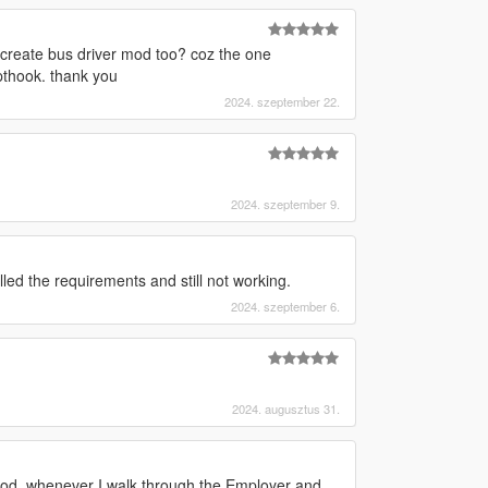
create bus driver mod too? coz the one
pthook. thank you
2024. szeptember 22.
2024. szeptember 9.
alled the requirements and still not working.
2024. szeptember 6.
2024. augusztus 31.
 mod, whenever I walk through the Employer and