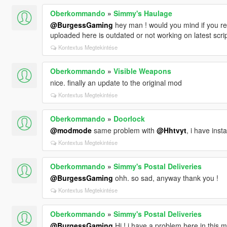
Oberkommando
»
Simmy's Haulage
@BurgessGaming
hey man ! would you mind if you re
uploaded here is outdated or not working on latest scri
Kontextus Megtekintése
Oberkommando
»
Visible Weapons
nice. finally an update to the original mod
Kontextus Megtekintése
Oberkommando
»
Doorlock
@modmode
same problem with
@Hhtvyt
, i have inst
Kontextus Megtekintése
Oberkommando
»
Simmy's Postal Deliveries
@BurgessGaming
ohh. so sad, anyway thank you !
Kontextus Megtekintése
Oberkommando
»
Simmy's Postal Deliveries
@BurgessGaming
Hi ! i have a problem here in this