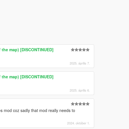
 of the map) [DISCONTINUED]
2025. április 7.
 of the map) [DISCONTINUED]
2025. április 6.
ies mod coz sadly that mod really needs to
2024. október 1.