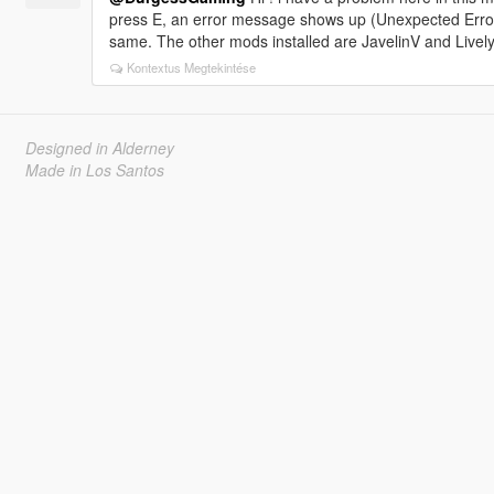
press E, an error message shows up (Unexpected Error). I
same. The other mods installed are JavelinV and Lively
Kontextus Megtekintése
Designed in Alderney
Made in Los Santos