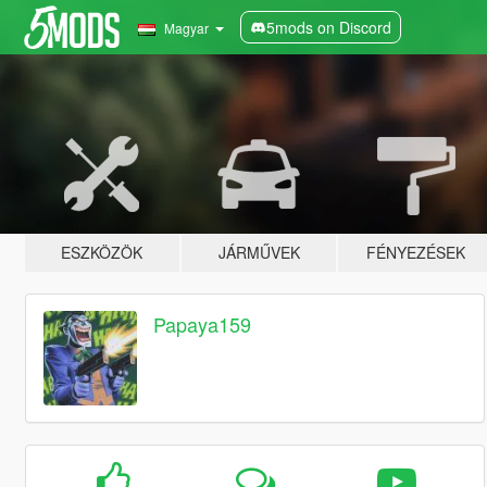
5mods on Discord
Magyar
ESZKÖZÖK
JÁRMŰVEK
FÉNYEZÉSEK
Papaya159