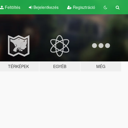
Feltöltés
Bejelentkezés
Regisztráció
TÉRKÉPEK
EGYÉB
MÉG