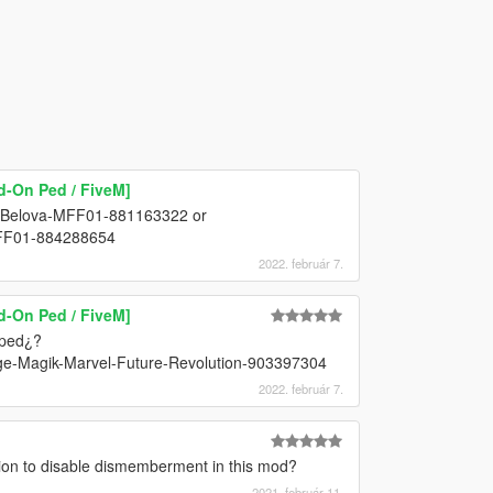
d-On Ped / FiveM]
na-Belova-MFF01-881163322 or
MFF01-884288654
2022. február 7.
d-On Ped / FiveM]
 ped¿?
-Age-Magik-Marvel-Future-Revolution-903397304
2022. február 7.
tion to disable dismemberment in this mod?
2021. február 11.