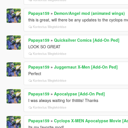
Papaya159
»
Demon/Angel mod (animated wings)
this is great, will there be any updates to the cyclops 
Kontextus Megtekintése
Papaya159
»
Quicksilver Comics [Add-On Ped]
LOOK SO GREAT
Kontextus Megtekintése
Papaya159
»
Juggernaut X-Men [Add-On Ped]
Perfect
Kontextus Megtekintése
Papaya159
»
Apocalypse [Add-On Ped]
I was always waiting for thiiiiiis! Thanks
Kontextus Megtekintése
Papaya159
»
Cyclops X-MEN Apocalypse Movie [A
Its my favorite mod!