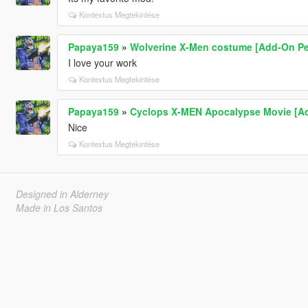
Kontextus Megtekintése
Papaya159
»
Wolverine X-Men costume [Add-On P
I love your work
Kontextus Megtekintése
Papaya159
»
Cyclops X-MEN Apocalypse Movie [A
Nice
Kontextus Megtekintése
Designed in Alderney
Made in Los Santos