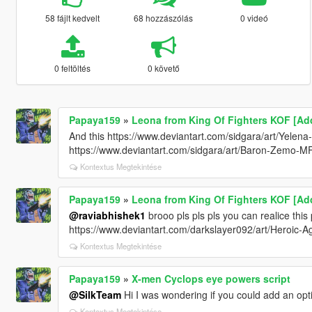
58 fájlt kedvelt
68 hozzászólás
0 videó
0 feltöltés
0 követő
Papaya159
»
Leona from King Of Fighters KOF [Ad
And this https://www.deviantart.com/sidgara/art/Yele
https://www.deviantart.com/sidgara/art/Baron-Zemo-
Kontextus Megtekintése
Papaya159
»
Leona from King Of Fighters KOF [Ad
@raviabhishek1
brooo pls pls pls you can realice this
https://www.deviantart.com/darkslayer092/art/Heroic
Kontextus Megtekintése
Papaya159
»
X-men Cyclops eye powers script
@SilkTeam
Hi I was wondering if you could add an op
Kontextus Megtekintése