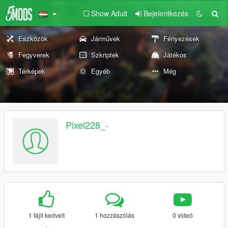
Show Adult
Bejelentkezés
Eszközök
Járművek
Fényezések
Fegyverek
Szkriptek
Játékos
Térképek
Egyéb
Még
Pixel228_-
1 fájlt kedvelt
1 hozzászólás
0 videó