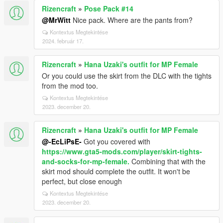
Rizencraft
»
Pose Pack #14
@MrWitt
Nice pack. Where are the pants from?
Kontextus Megtekintése
2024. február 17.
Rizencraft
»
Hana Uzaki's outfit for MP Female
Or you could use the skirt from the DLC with the tights
from the mod too.
Kontextus Megtekintése
2023. december 20.
Rizencraft
»
Hana Uzaki's outfit for MP Female
@-EcLiPsE-
Got you covered with
https://www.gta5-mods.com/player/skirt-tights-
and-socks-for-mp-female.
Combining that with the
skirt mod should complete the outfit. It won't be
perfect, but close enough
Kontextus Megtekintése
2023. december 20.