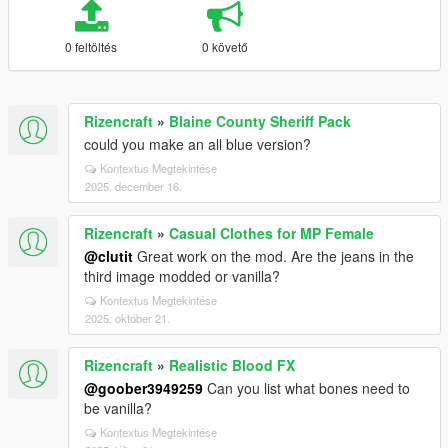
0 feltöltés
0 követő
Rizencraft
»
Blaine County Sheriff Pack
could you make an all blue version?
Kontextus Megtekintése
2025. december 16.
Rizencraft
»
Casual Clothes for MP Female
@clutit
Great work on the mod. Are the jeans in the
third image modded or vanilla?
Kontextus Megtekintése
2025. október 21.
Rizencraft
»
Realistic Blood FX
@goober3949259
Can you list what bones need to
be vanilla?
Kontextus Megtekintése