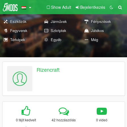
Show Adult
Bejelentkezés
Eszközök
Járművek
Fényezések
Fegyverek
Szkriptek
Játékos
Térképek
Egyéb
Még
Rizencraft
0 fájlt kedvelt
42 hozzászólás
0 videó