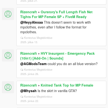
2025. július 21.
Rizencraft
»
Ourstory's Full Length Fish Net
Tights For MP Female SP + FiveM Ready
@HeyyAlexaa
This doesn't seem to work with
mpclothes, even after I follow the format for
mpclothes.
Kontextus Megtekintése
2025. július 13.
Rizencraft
»
HVY Insurgent - Emergency Pack
(10in1) [Add-On | Sounds]
@AGModsTeam
could you do an all blue version?
Kontextus Megtekintése
2025. június 26.
Rizencraft
»
Knitted Tank Top for MP Female
@Mhysah
Is the skirt in vanilla GTA?
Kontextus Megtekintése
2025. június 22.