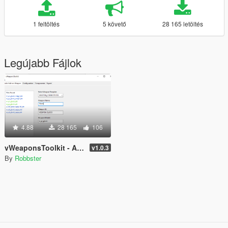
1 feltöltés
5 követő
28 165 letöltés
Legújabb Fájlok
4.88
28 165
106
vWeaponsToolkit - Addon Weapon Generator
v1.0.3
By
Robbster