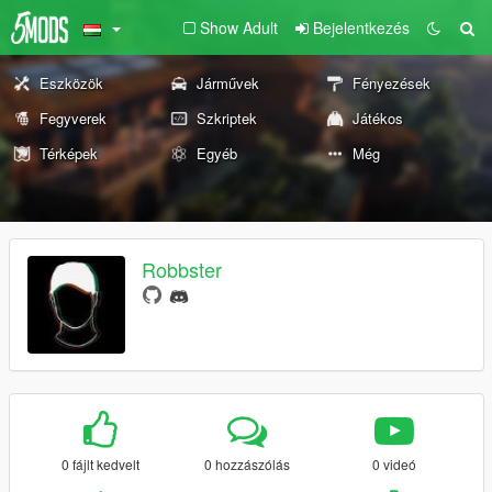
Show Adult
Bejelentkezés
Eszközök
Járművek
Fényezések
Fegyverek
Szkriptek
Játékos
Térképek
Egyéb
Még
Robbster
0 fájlt kedvelt
0 hozzászólás
0 videó