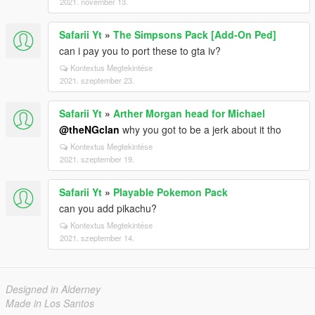
2021. november 13.
Safarii Yt
»
The Simpsons Pack [Add-On Ped]
can i pay you to port these to gta iv?
Kontextus Megtekintése
2021. szeptember 23.
Safarii Yt
»
Arther Morgan head for Michael
@theNGclan
why you got to be a jerk about it tho
Kontextus Megtekintése
2021. szeptember 19.
Safarii Yt
»
Playable Pokemon Pack
can you add pikachu?
Kontextus Megtekintése
2021. szeptember 14.
Designed in Alderney
Made in Los Santos