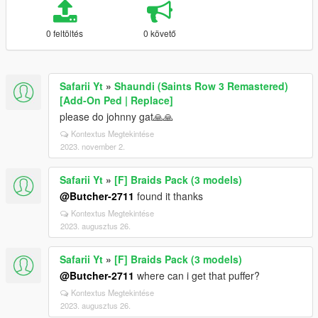
0 feltöltés
0 követő
Safarii Yt
»
Shaundi (Saints Row 3 Remastered)
[Add-On Ped | Replace]
please do johnny gat🙏🙏
Kontextus Megtekintése
2023. november 2.
Safarii Yt
»
[F] Braids Pack (3 models)
@Butcher-2711
found it thanks
Kontextus Megtekintése
2023. augusztus 26.
Safarii Yt
»
[F] Braids Pack (3 models)
@Butcher-2711
where can i get that puffer?
Kontextus Megtekintése
2023. augusztus 26.