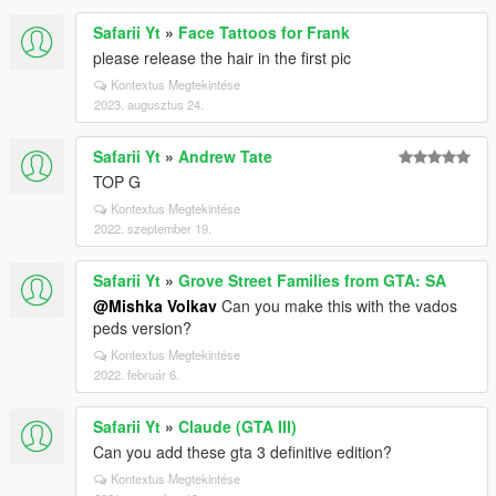
Safarii Yt
»
Face Tattoos for Frank
please release the hair in the first pic
Kontextus Megtekintése
2023. augusztus 24.
Safarii Yt
»
Andrew Tate
TOP G
Kontextus Megtekintése
2022. szeptember 19.
Safarii Yt
»
Grove Street Families from GTA: SA
@Mishka Volkav
Can you make this with the vados
peds version?
Kontextus Megtekintése
2022. február 6.
Safarii Yt
»
Claude (GTA III)
Can you add these gta 3 definitive edition?
Kontextus Megtekintése