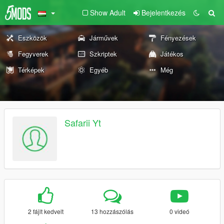
Show Adult
Bejelentkezés
Eszközök
Járművek
Fényezések
Fegyverek
Szkriptek
Játékos
Térképek
Egyéb
Még
Safarii Yt
2 fájlt kedvelt
13 hozzászólás
0 videó