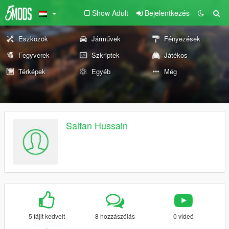
Show Adult
Bejelentkezés
Eszközök
Járművek
Fényezések
Fegyverek
Szkriptek
Játékos
Térképek
Egyéb
Még
Saifan Hussain
5 fájlt kedvelt
8 hozzászólás
0 videó