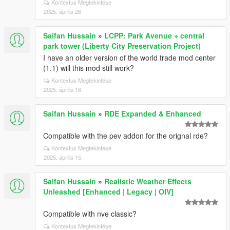
Kontextus Megtekintése
2025. április 26.
Saifan Hussain
»
LCPP: Park Avenue + central
park tower (Liberty City Preservation Project)
I have an older version of the world trade mod center
(1.1) will this mod still work?
Kontextus Megtekintése
2025. április 16.
Saifan Hussain
»
RDE Expanded & Enhanced
Compatible with the pev addon for the orignal rde?
Kontextus Megtekintése
2025. április 15.
Saifan Hussain
»
Realistic Weather Effects
Unleashed [Enhanced | Legacy | OIV]
Compatible with nve classic?
Kontextus Megtekintése