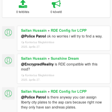
0 feltöltés
0 követő
Saifan Hussain
»
RDE Config for LCPP
@Police Patrol
ok no worries i will try to find a way.
Kontextus Megtekintése
2025. április 27.
Saifan Hussain
»
Sunshine Dream
@EncryptedReality
is RDE compatible with this
mod?
Kontextus Megtekintése
2025. április 27.
Saifan Hussain
»
RDE Config for LCPP
@Police Patrol
is there anyway you can assign
liberty city plates to the asp cars because right now
they only have san andreas plates.