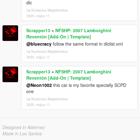
dlc
Kontextus Megtekintése
2025. május 11.
Scrapper13
»
NFSHP: 2007 Lamborghini
Reventón [Add-On | Template]
@bluecracy
follow the same format in dlclist.xml
Kontextus Megtekintése
2025. május 11.
Scrapper13
»
NFSHP: 2007 Lamborghini
Reventón [Add-On | Template]
@Neon1002
this car is my favorite specially SCPD
one
Kontextus Megtekintése
2025. május 11.
Designed in Alderney
Made in Los Santos