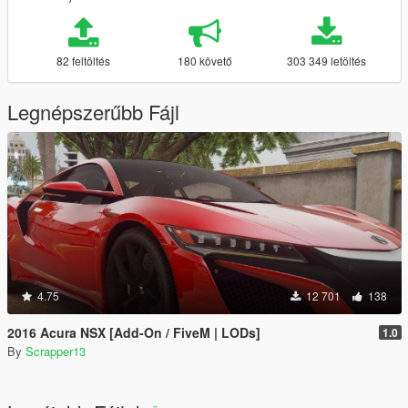
82 feltöltés
180 követő
303 349 letöltés
Legnépszerűbb Fájl
4.75
12 701
138
2016 Acura NSX [Add-On / FiveM | LODs]
1.0
By
Scrapper13