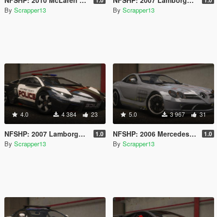
By
Scrapper13
By
Scrapper13
4.0
4 384
23
5.0
3 967
31
NFSHP: 2007 Lamborghini Reventón SCPD [Add-On | Sounds | Template]
NFSHP: 2006 Mercedes-Benz SLR McLaren 722 Edition [Add-On | Template]
1.0
1.0
By
Scrapper13
By
Scrapper13