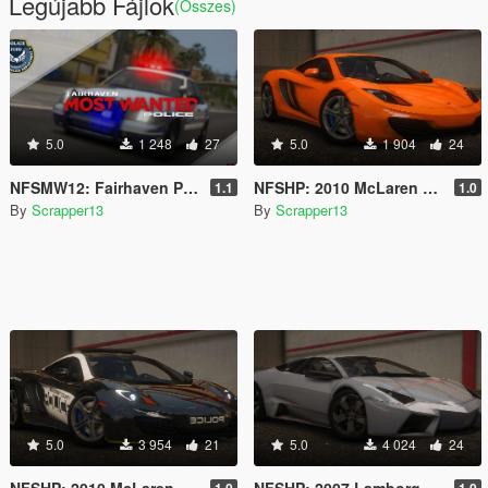
Legújabb Fájlok
(Összes)
5.0
1 248
27
5.0
1 904
24
NFSMW12: Fairhaven PD PACK [Add-On | Sounds | Template]
NFSHP: 2010 McLaren 12C [Add-On | Template]
1.1
1.0
By
Scrapper13
By
Scrapper13
5.0
3 954
21
5.0
4 024
24
NFSHP: 2010 McLaren 12C SCPD [Add-On | Sounds | Template]
NFSHP: 2007 Lamborghini Reventón [Add-On | Template]
1.0
1.0