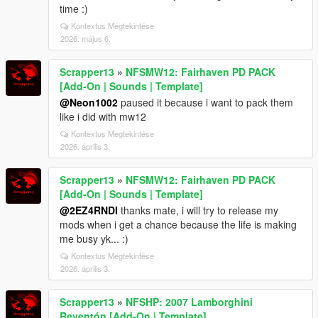
time :)
Kontextus Megtekintése
2026. május 6.
Scrapper13
»
NFSMW12: Fairhaven PD PACK
[Add-On | Sounds | Template]
@Neon1002
paused it because i want to pack them
like i did with mw12
Kontextus Megtekintése
2026. április 3.
Scrapper13
»
NFSMW12: Fairhaven PD PACK
[Add-On | Sounds | Template]
@2EZ4RNDI
thanks mate, i will try to release my
mods when i get a chance because the life is making
me busy yk... :)
Kontextus Megtekintése
2026. április 3.
Scrapper13
»
NFSHP: 2007 Lamborghini
Reventón [Add-On | Template]