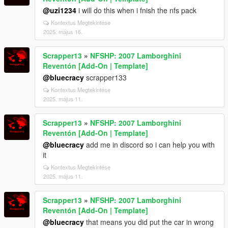
@uzi1234
i will do this when i fnish the nfs pack
Kontextus Megtekintése
2025. május 16.
Scrapper13
»
NFSHP: 2007 Lamborghini
Reventón [Add-On | Template]
@bluecracy
scrapper133
Kontextus Megtekintése
2025. május 11.
Scrapper13
»
NFSHP: 2007 Lamborghini
Reventón [Add-On | Template]
@bluecracy
add me in discord so i can help you with
it
Kontextus Megtekintése
2025. május 11.
Scrapper13
»
NFSHP: 2007 Lamborghini
Reventón [Add-On | Template]
@bluecracy
that means you did put the car in wrong