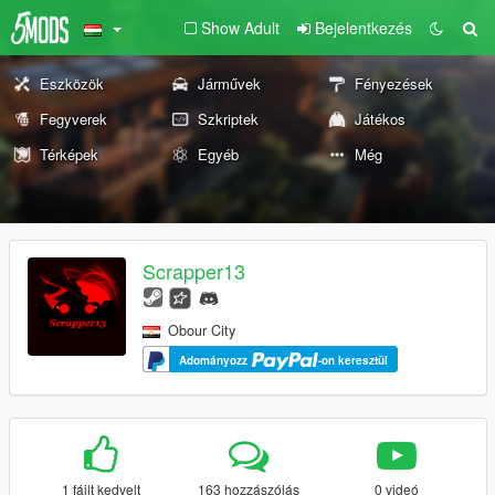
Show Adult
Bejelentkezés
Eszközök
Járművek
Fényezések
Fegyverek
Szkriptek
Játékos
Térképek
Egyéb
Még
Scrapper13
Obour City
Adományozz
-on keresztül
1 fájlt kedvelt
163 hozzászólás
0 videó