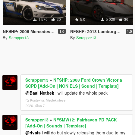
1 570
20
5.0
5 020
36
NFSHP: 2006 Mercedes-Benz SLR McLaren 722 Edition SCPD [Add-On | Sounds | Template]
NFSHP: 2013 Lamborghini Sesto Elemento [Add-On | Template]
1.0
1.0
By
Scrapper13
By
Scrapper13
Scrapper13
»
NFSHP: 2008 Ford Crown Victoria
SCPD [Add-On | NON ELS | Sound | Template]
@Baal Netbek
i will update the whole pack
Kontextus Megtekintése
2026. július 7.
Scrapper13
»
NFSMW12: Fairhaven PD PACK
[Add-On | Sounds | Template]
@rivals
i will do but slowly releasing them due to my