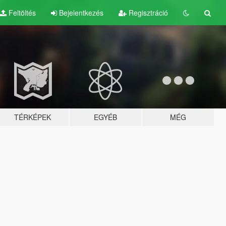
Feltöltés
Bejelentkezés
Regisztráció
TÉRKÉPEK
EGYÉB
MÉG