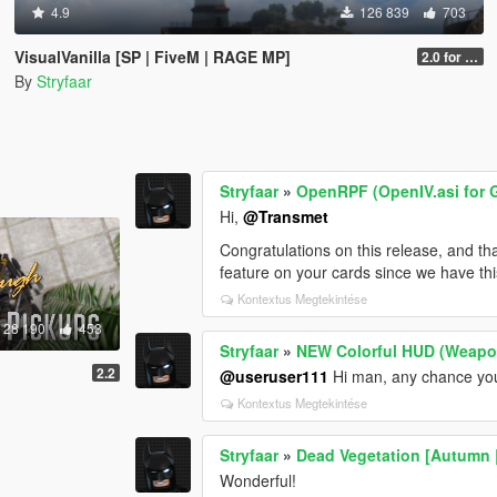
4.9
126 839
703
VisualVanilla [SP | FiveM | RAGE MP]
2.0 for SP (FINAL)
By
Stryfaar
Stryfaar
»
OpenRPF (OpenIV.asi for
Hi,
@Transmet
Congratulations on this release, and tha
feature on your cards since we have thi
Kontextus Megtekintése
28 190
453
Stryfaar
»
NEW Colorful HUD (Weapon
2.2
@useruser111
Hi man, any chance you
Kontextus Megtekintése
Stryfaar
»
Dead Vegetation [Autumn | 
Wonderful!