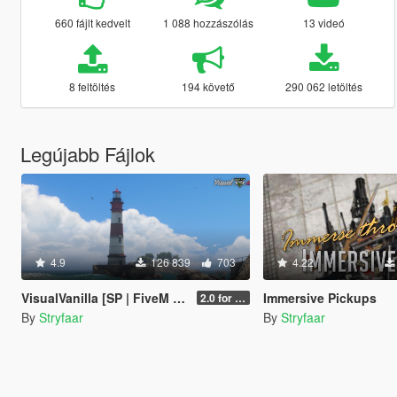
660 fájlt kedvelt
1 088 hozzászólás
13 videó
8 feltöltés
194 követő
290 062 letöltés
Legújabb Fájlok
4.9
126 839
703
4.22
VisualVanilla [SP | FiveM | RAGE MP]
Immersive Pickups
2.0 for SP (FINAL)
By
Stryfaar
By
Stryfaar