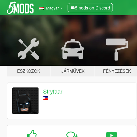
5mods on Discord
Magyar
ESZKÖZÖK
JÁRMŰVEK
FÉNYEZÉSEK
Stryfaar