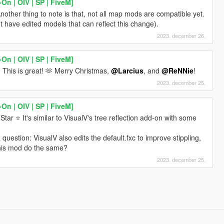
-On | OIV | SP | FiveM]
 Another thing to note is that, not all map mods are compatible yet.
 have edited models that can reflect this change).
2023. december 26.
-On | OIV | SP | FiveM]
 This is great! 🫶 Merry Christmas,
@Larcius
, and
@ReNNie
!
2023. december 25.
-On | OIV | SP | FiveM]
tar ⭐ It's similar to VisualV's tree reflection add-on with some
question: VisualV also edits the default.fxc to improve stippling,
this mod do the same?
2023. december 25.