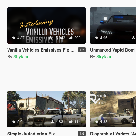
4.87
18 943
293
4.96
Vanilla Vehicles Emissives Fix [Add-On][.OIV]
Unmarked Vapid Dominator GTX (Detective) [Add-On] 
1.2
By
Stryfaar
By
Stryfaar
5.0
4 831
114
4.83
Simple Jurisdiction Fix
Dispatch of Variety [Add-O
1.0