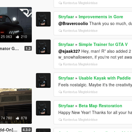
Kontextus Megtekintése
Stryfaar
»
Improvements in Gore
@Bravercoolio
Thank you so much, dud
Kontextus Megtekintése
25 063
210
Stryfaar
»
Simple Trainer for GTA V
[Custom Soundbank]
1.3
@sjaak327
Hey, man! R* also added 2 
w_snowhalloween, if you're not yet awa
Kontextus Megtekintése
Stryfaar
»
Usable Kayak with Paddle
Feels nostalgic. Maybe it's the creativi
Kontextus Megtekintése
Stryfaar
»
Beta Map Restoration
Happy New Year! Thanks for all your ha
74 760
878
Kontextus Megtekintése
n][.OIV]
4.3.0