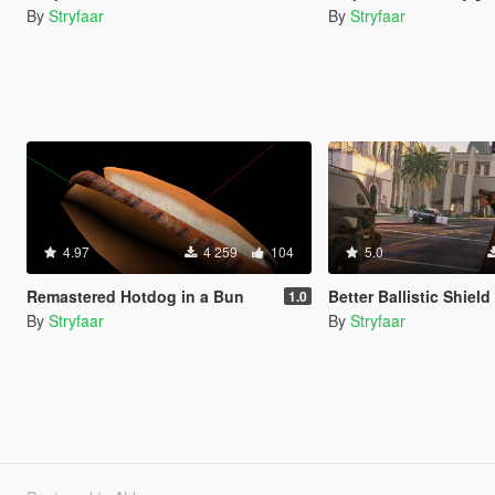
By
Stryfaar
By
Stryfaar
4.97
4 259
104
5.0
Remastered Hotdog in a Bun
Better Ballistic Shield
1.0
By
Stryfaar
By
Stryfaar