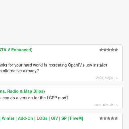
 GTA V Enhanced)
nks for your hard work! Is recreating OpenIV's .oiv installer
s alternative already?
2025. május 13.
s, Radio & Map Blips)
 can do a version for the LCPP mod?
2025. február 16.
Winter | Add-On | LODs | OIV | SP | FiveM]