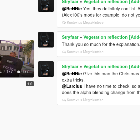
Stryfaar
»
Vegetation reflection [Add
@ReNNie
Yes, they definitely conflict.
(Alex106's mods for example, do not yet
Kontextus Megtekintése
Stryfaar
»
Vegetation reflection [Add
Thank you so much for the explanation.
Kontextus Megtekintése
Stryfaar
»
Vegetation reflection [Add
7 177
137
@ReNNie
Give this man the Christmas S
extra tricks.
1.0
@Larcius
I have no time to check, so a 
does the alpha blending change from 
Kontextus Megtekintése