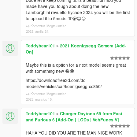
Dude let it keep coming 👍🏻its a beautiful mod you
made have you tough about doing the new
Lamborghini revuelto hycade 2024 you will be the first
to upload it to 5mods 👍🏻🫣😊😊
Kontextus Megtekintése
2023. április 24.
Teddybear101
»
2021 Koenigsegg Gemera [Add-
On]
Maybe this is a option for a next model seems great
with something new 😁😁
https://downloadfree3d.com/3d-
models/vehicles/car/koenigsegg-cc850/
Kontextus Megtekintése
2023. március 15.
Teddybear101
»
Charger Daytona 69 from Fast
and Furious 6 [Add-On | LODs | VehFuncs V]
HAHA YOU DID YOU ARE THE MAN NICE WORK