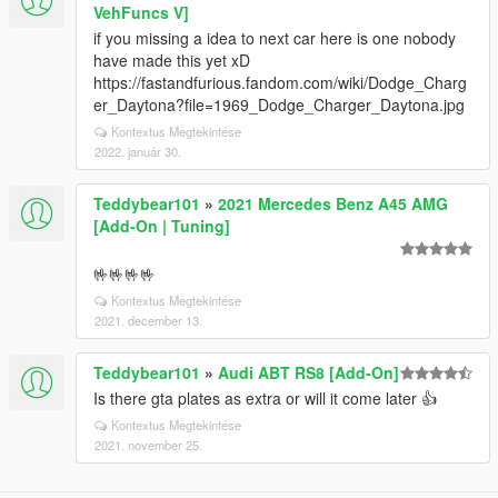
VehFuncs V]
if you missing a idea to next car here is one nobody
have made this yet xD
https://fastandfurious.fandom.com/wiki/Dodge_Charg
er_Daytona?file=1969_Dodge_Charger_Daytona.jpg
Kontextus Megtekintése
2022. január 30.
Teddybear101
»
2021 Mercedes Benz A45 AMG
[Add-On | Tuning]
🤟🤟🤟🤟
Kontextus Megtekintése
2021. december 13.
Teddybear101
»
Audi ABT RS8 [Add-On]
Is there gta plates as extra or will it come later 👍
Kontextus Megtekintése
2021. november 25.