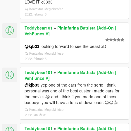
LOVE IT <3333
Kontextus Megtekintése
2022. február 6.
Teddybear101
»
Pininfarina Battista [Add-On |
VehFuncs V]
@kjb33
looking forward to see the beast xD
Kontextus Megtekintése
2022. február 5.
Teddybear101
»
Pininfarina Battista [Add-On |
VehFuncs V]
@kjb33
yep one of the cars from the serie I think
personal was one of the best custom made cars for
the movie's😊 and I think if you made one of these
badboys you will have a tons of downloads 😊😊👍
Kontextus Megtekintése
2022. január 31.
Teddybear101
»
Pininfarina Battista [Add-On |