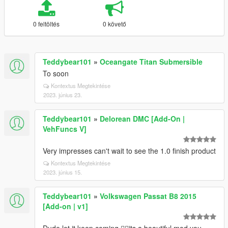
0 feltöltés
0 követő
Teddybear101
»
Oceangate Titan Submersible
To soon
Kontextus Megtekintése
2023. június 23.
Teddybear101
»
Delorean DMC [Add-On |
VehFuncs V]
Very impresses can't wait to see the 1.0 finish product
Kontextus Megtekintése
2023. június 15.
Teddybear101
»
Volkswagen Passat B8 2015
[Add-on | v1]