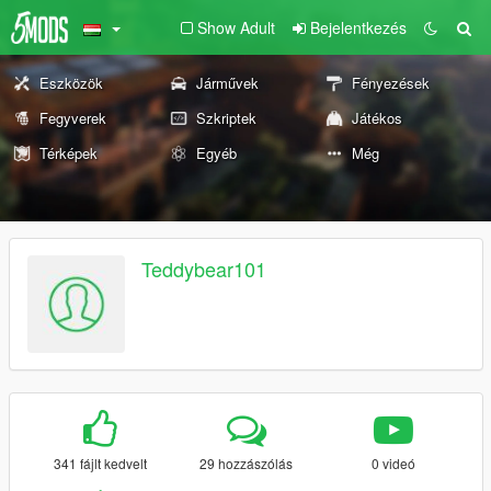
Show Adult
Bejelentkezés
Eszközök
Járművek
Fényezések
Fegyverek
Szkriptek
Játékos
Térképek
Egyéb
Még
Teddybear101
341 fájlt kedvelt
29 hozzászólás
0 videó