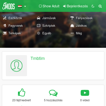
Show Adult
Bejelentkezés
Eszközök
Járművek
Fényezések
Fegyverek
Szkriptek
Játékos
Térképek
Egyéb
Még
Tmbtim
23 fájlt kedvelt
5 hozzászólás
0 videó