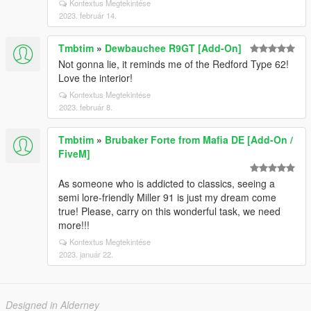
Kontextus Megtekintése
2023. február 14.
Tmbtim
»
Dewbauchee R9GT [Add-On]
Not gonna lie, it reminds me of the Redford Type 62!
Love the interior!
Kontextus Megtekintése
2023. február 8.
Tmbtim
»
Brubaker Forte from Mafia DE [Add-On /
FiveM]
As someone who is addicted to classics, seeing a
semi lore-friendly Miller 91 is just my dream come
true! Please, carry on this wonderful task, we need
more!!!
Kontextus Megtekintése
2023. január 22.
Designed in Alderney