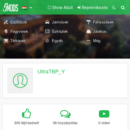
Show Adult
Bejelentkezés
Eszközök
Járművek
Fényezések
Fegyverek
Szkriptek
Játékos
Térképek
Egyéb
Még
UltraTBP_Y
300 fájlt kedvelt
36 hozzászólás
0 videó