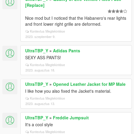
[Replace]
Nice mod but I noticed that the Habanero's rear lights
and front lower right grille are deformed.
Kontextus Megtekintése
2023. szeptember 9.
UltraTBP_Y
»
Adidas Pants
SEXY ASS PANTS!
Kontextus Megtekintése
2023. augusztus 18.
UltraTBP_Y
»
Opened Leather Jacket for MP Male
I like how you also fixed the Jacket's material.
Kontextus Megtekintése
2023. augusztus 13.
UltraTBP_Y
»
Freddie Jumpsuit
It's a cool style
Kontextus Megtekintése