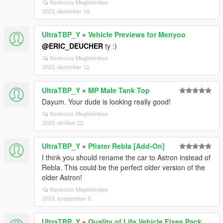
Kontextus Megtekintése
2023. december 19.
UltraTBP_Y
»
Vehicle Previews for Menyoo
@ERIC_DEUCHER
ty :)
Kontextus Megtekintése
2023. december 12.
UltraTBP_Y
»
MP Male Tank Top
Dayum. Your dude is looking really good!
Kontextus Megtekintése
2023. október 22.
UltraTBP_Y
»
Pfister Rebla [Add-On]
I think you should rename the car to Astron instead of
Rebla. This could be the perfect older version of the
older Astron!
Kontextus Megtekintése
2023. szeptember 9.
UltraTBP_Y
»
Quality of Life Vehicle Fixes Pack