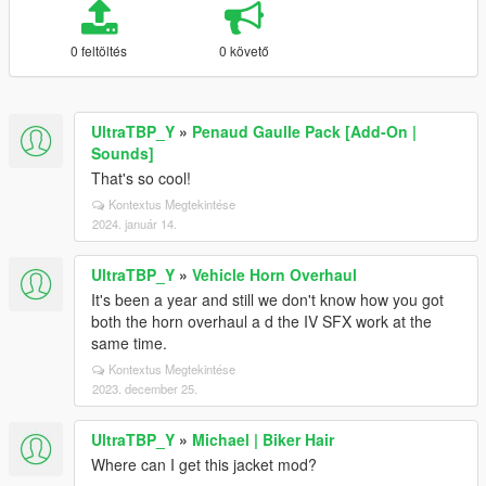
0 feltöltés
0 követő
UltraTBP_Y
»
Penaud Gaulle Pack [Add-On |
Sounds]
That's so cool!
Kontextus Megtekintése
2024. január 14.
UltraTBP_Y
»
Vehicle Horn Overhaul
It's been a year and still we don't know how you got
both the horn overhaul a d the IV SFX work at the
same time.
Kontextus Megtekintése
2023. december 25.
UltraTBP_Y
»
Michael | Biker Hair
Where can I get this jacket mod?