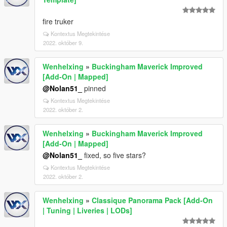
fire truker
Kontextus Megtekintése
2022. október 9.
Wenhelxing
»
Buckingham Maverick Improved
[Add-On | Mapped]
@Nolan51_
pinned
Kontextus Megtekintése
2022. október 2.
Wenhelxing
»
Buckingham Maverick Improved
[Add-On | Mapped]
@Nolan51_
fixed, so five stars?
Kontextus Megtekintése
2022. október 2.
Wenhelxing
»
Classique Panorama Pack [Add-On
| Tuning | Liveries | LODs]