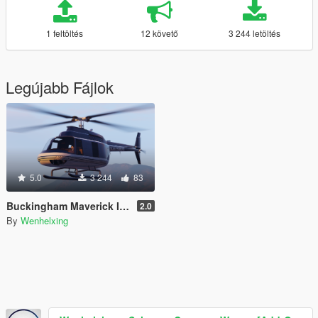
1 feltöltés
12 követő
3 244 letöltés
Legújabb Fájlok
5.0
3 244
83
Buckingham Maverick Improved [Add-On | Mapped]
2.0
By
Wenhelxing