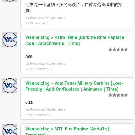
朋友是一个坚韧不拔的纪录片，在香港这座城市的拍
摄。
Kontextus Megtekintése
2023. február 7.
Wenhelxing
»
Patrol Rifle [Carbine Rifle Replace |
Icon | Attachments | Tints]
Ass
Kontextus Megtekintése
2022. december 7.
Wenhelxing
»
Vom Feuer Military Carbine [Lore-
Friendly | Add-On/Replace | Animated | Tints]
Jizz
Kontextus Megtekintése
2022. december 7.
Wenhelxing
»
MTL Fire Engine [Add-On |
Template]