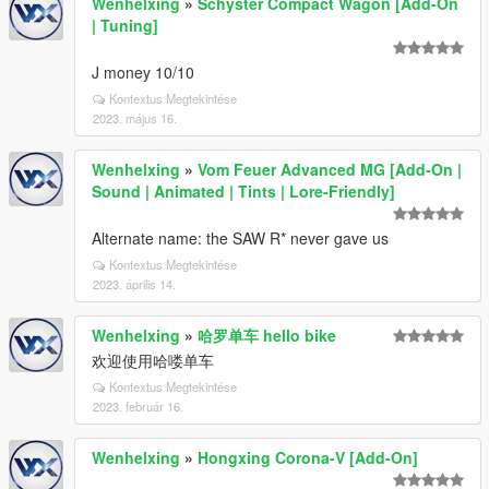
Wenhelxing
»
Schyster Compact Wagon [Add-On
| Tuning]
J money 10/10
Kontextus Megtekintése
2023. május 16.
Wenhelxing
»
Vom Feuer Advanced MG [Add-On |
Sound | Animated | Tints | Lore-Friendly]
Alternate name: the SAW R* never gave us
Kontextus Megtekintése
2023. április 14.
Wenhelxing
»
哈罗单车 hello bike
欢迎使用哈喽单车
Kontextus Megtekintése
2023. február 16.
Wenhelxing
»
Hongxing Corona-V [Add-On]