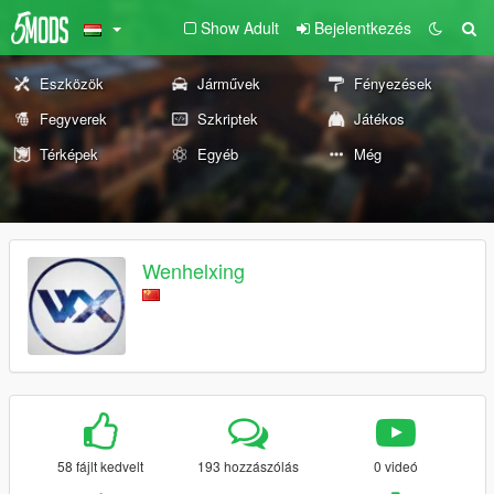
Show Adult
Bejelentkezés
Eszközök
Járművek
Fényezések
Fegyverek
Szkriptek
Játékos
Térképek
Egyéb
Még
Wenhelxing
58 fájlt kedvelt
193 hozzászólás
0 videó