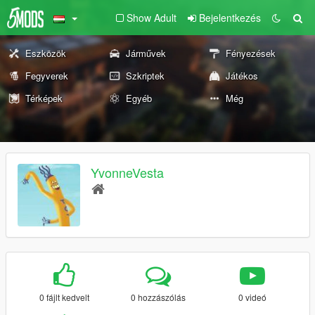
Show Adult
Bejelentkezés
Eszközök
Járművek
Fényezések
Fegyverek
Szkriptek
Játékos
Térképek
Egyéb
Még
YvonneVesta
0 fájlt kedvelt
0 hozzászólás
0 videó