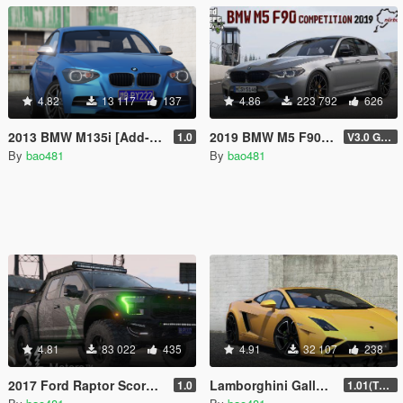
4.82
13 117
137
4.86
223 792
626
2013 BMW M135i [Add-On | Livery]
2019 BMW M5 F90 Competition [Add-On | Template]
1.0
V3.0 GTAV licence plate
By
bao481
By
bao481
4.81
83 022
435
4.91
32 107
238
2017 Ford Raptor Scorpio [Add-On | Extras | Template]
Lamborghini Gallardo LP 560-4 2013 [Add-On]
1.0
1.01(The fixed version.)