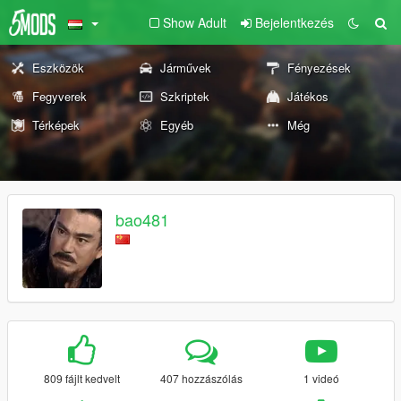
Show Adult
Bejelentkezés
Eszközök
Járművek
Fényezések
Fegyverek
Szkriptek
Játékos
Térképek
Egyéb
Még
bao481
809 fájlt kedvelt
407 hozzászólás
1 videó