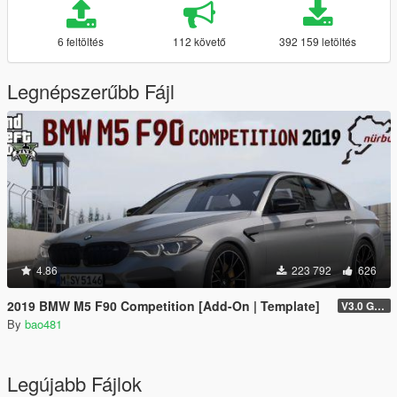
6 feltöltés
112 követő
392 159 letöltés
Legnépszerűbb Fájl
4.86
223 792
626
2019 BMW M5 F90 Competition [Add-On | Template]
V3.0 GTAV licence plate
By
bao481
Legújabb Fájlok