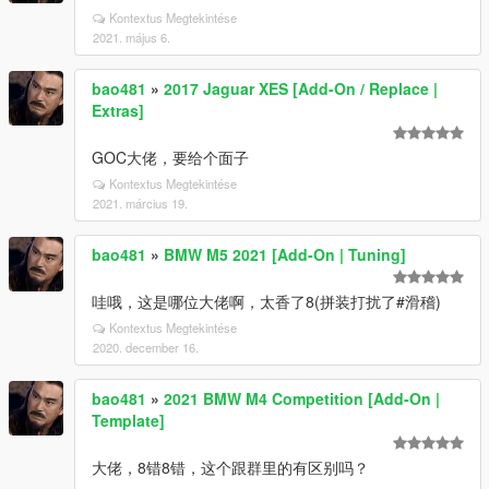
Kontextus Megtekintése
2021. május 6.
bao481
»
2017 Jaguar XES [Add-On / Replace |
Extras]
GOC大佬，要给个面子
Kontextus Megtekintése
2021. március 19.
bao481
»
BMW M5 2021 [Add-On | Tuning]
哇哦，这是哪位大佬啊，太香了8(拼装打扰了#滑稽)
Kontextus Megtekintése
2020. december 16.
bao481
»
2021 BMW M4 Competition [Add-On |
Template]
大佬，8错8错，这个跟群里的有区别吗？