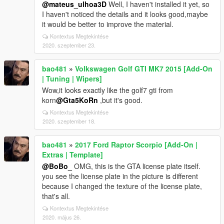
@mateus_ulhoa3D
Well, I haven't installed it yet, so
I haven't noticed the details and it looks good,maybe
it would be better to improve the material.
Kontextus Megtekintése
2020. szeptember 23.
bao481
»
Volkswagen Golf GTI MK7 2015 [Add-On
| Tuning | Wipers]
Wow,it looks exactly like the golf7 gti from
korn
@Gta5KoRn
,but it's good.
Kontextus Megtekintése
2020. szeptember 18.
bao481
»
2017 Ford Raptor Scorpio [Add-On |
Extras | Template]
@BoBo_
OMG, this is the GTA license plate itself.
you see the license plate in the picture is different
because I changed the texture of the license plate,
that's all.
Kontextus Megtekintése
2020. május 26.