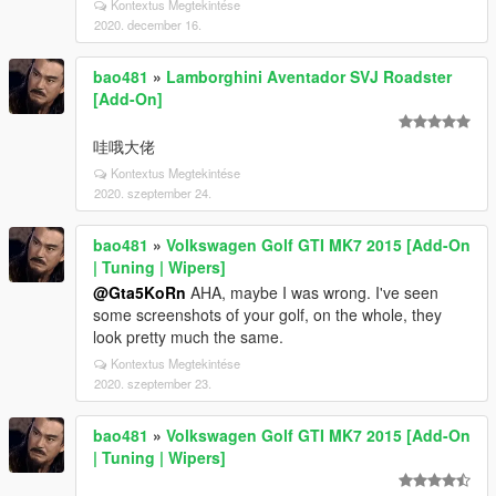
Kontextus Megtekintése
2020. december 16.
bao481
»
Lamborghini Aventador SVJ Roadster
[Add-On]
哇哦大佬
Kontextus Megtekintése
2020. szeptember 24.
bao481
»
Volkswagen Golf GTI MK7 2015 [Add-On
| Tuning | Wipers]
@Gta5KoRn
AHA, maybe I was wrong. I've seen
some screenshots of your golf, on the whole, they
look pretty much the same.
Kontextus Megtekintése
2020. szeptember 23.
bao481
»
Volkswagen Golf GTI MK7 2015 [Add-On
| Tuning | Wipers]