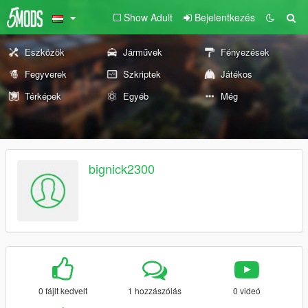
Show Adult
Bejelentkezés
Eszközök
Járművek
Fényezések
Fegyverek
Szkriptek
Játékos
Térképek
Egyéb
Még
bignick2300
0 fájlt kedvelt
1 hozzászólás
0 videó