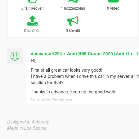
6 fájlt kedvelt
1 hozzászólás
0 videó
0 feltöltés
0 követő
damiansurf294
»
Audi RS5 Coupe 2020 [Add-On | T
Hi,
First of all great car looks very good!
I have a problem when i drive this car in my server all
solution for that?
Thanks in advance, keep up the good work!
Kontextus Megtekintése
Designed in Alderney
Made in Los Santos