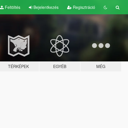
Feltöltés
Bejelentkezés
Regisztráció
TÉRKÉPEK
EGYÉB
MÉG