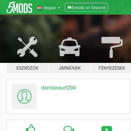
5mods on Discord
Magyar
ESZKÖZÖK
JÁRMŰVEK
FÉNYEZÉSEK
damiansurf294