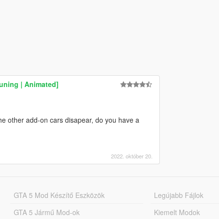
uning | Animated]
 the other add-on cars disapear, do you have a
2022. október 20.
GTA 5 Mod Készítő Eszközök
Legújabb Fájlok
GTA 5 Jármű Mod-ok
Kiemelt Modok