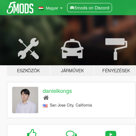
5mods on Discord
Magyar
ESZKÖZÖK
JÁRMŰVEK
FÉNYEZÉSEK
danielkongs
San Jose City, California