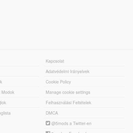
Kapcsolat
Adatvédelmi Irányelvek
k
Cookie Policy
tt Modok
Manage cookie settings
jlok
Felhasználási Feltételek
lista
DMCA
@5mods a Twitter-en