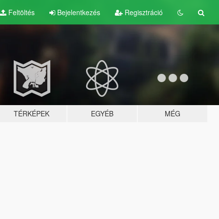
Feltöltés
Bejelentkezés
Regisztráció
TÉRKÉPEK
EGYÉB
MÉG