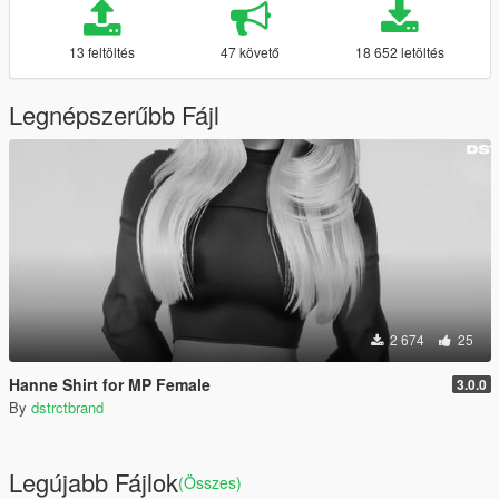
13 feltöltés
47 követő
18 652 letöltés
Legnépszerűbb Fájl
2 674
25
Hanne Shirt for MP Female
3.0.0
By
dstrctbrand
Legújabb Fájlok
(Összes)