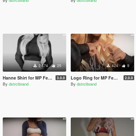
By
dstrctbrand
By
dstrctbrand
2 674
25
424
9
Hanne Shirt for MP Female
Logo Ring for MP Female
3.0.0
2.0.0
By
dstrctbrand
By
dstrctbrand