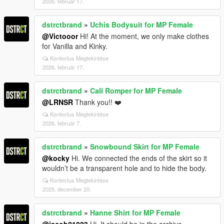
2026. február 17.
dstrctbrand
»
Uchis Bodysuit for MP Female
@Victooor
Hi! At the moment, we only make clothes
for Vanilla and Kinky.
Kontextus Megtekintése
2026. február 17.
dstrctbrand
»
Cali Romper for MP Female
@LRNSR
Thank you!! ❤️
Kontextus Megtekintése
2026. február 7.
dstrctbrand
»
Snowbound Skirt for MP Female
@kocky
Hi. We connected the ends of the skirt so it
wouldn’t be a transparent hole and to hide the body.
Kontextus Megtekintése
2025. december 20.
dstrctbrand
»
Hanne Shirt for MP Female