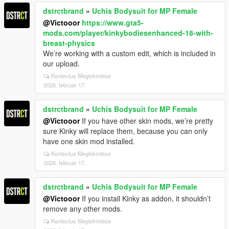
dstrctbrand
»
Uchis Bodysuit for MP Female
@Victooor
https://www.gta5-
mods.com/player/kinkybodiesenhanced-18-with-
breast-physics
We’re working with a custom edit, which is included in
our upload.
Kontextus Megtekintése
2026. február 17.
dstrctbrand
»
Uchis Bodysuit for MP Female
@Victooor
If you have other skin mods, we’re pretty
sure Kinky will replace them, because you can only
have one skin mod installed.
Kontextus Megtekintése
2026. február 17.
dstrctbrand
»
Uchis Bodysuit for MP Female
@Victooor
If you install Kinky as addon, it shouldn’t
remove any other mods.
Kontextus Megtekintése