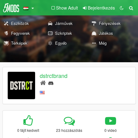
Show Adult
Bejelentkezés
Eszközök
Járművek
Fényezések
Fegyverek
Szkriptek
Játékos
Térképek
Egyéb
Még
dstrctbrand
0 fájlt kedvelt
23 hozzászólás
0 videó