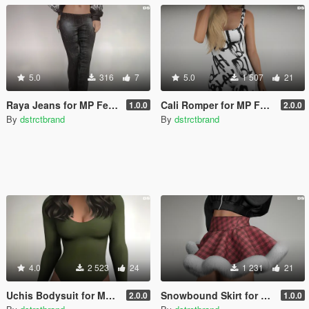
5.0
316
7
5.0
1 507
21
Raya Jeans for MP Female
Cali Romper for MP Female
1.0.0
2.0.0
By
dstrctbrand
By
dstrctbrand
4.0
2 523
24
1 231
21
Uchis Bodysuit for MP Female
Snowbound Skirt for MP Female
2.0.0
1.0.0