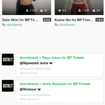
2 253
30
5.0
1 643
26
Zaire Shirt for MP Female
Keane Set for MP Female
3.0.0
1.0.0
By
dstrctbrand
By
dstrctbrand
dstrctbrand
»
Raya Jeans for MP Female
@Squeezed Juice
❤️
Kontextus Megtekintése
2026. június 20.
dstrctbrand
»
Uchis Bodysuit for MP Female
@Victooor
❤️
Kontextus Megtekintése
2026. február 18.