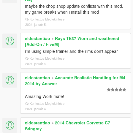
maybe the chop shop update conflicts with this mod,
my game breaks when i install this mod
Kontextus Megtekintése
2024. január 5.
eldestantiao
»
Rays TE37 Worn and weathered
[Add-On / FiveM]
i'm using simple trainer and the rims don't appear
Kontextus Megtekintése
2024. január 4.
eldestantiao
»
Accurate Realistic Handling for M4
2014 by Answer
Amazing Work mate!
Kontextus Megtekintése
2024. január 4.
eldestantiao
»
2014 Chevrolet Corvette C7
Stingray