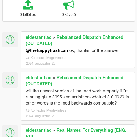
0 feltöltés
0 követő
eldestantiao
»
Rebalanced Dispatch Enhanced
(OUTDATED)
@thehappytrashcan
ok, thanks for the answer
Kontextus Megtekintése
2024. augusztus 26.
eldestantiao
»
Rebalanced Dispatch Enhanced
(OUTDATED)
will the newest version of the mod work properly if i'm
running gta v 3095 and scripthookvdotnet 3.6.0??? in
other words is the mod backwards compatible?
Kontextus Megtekintése
2024. augusztus 26.
eldestantiao
»
Real Names For Everything [ENG,
RU]