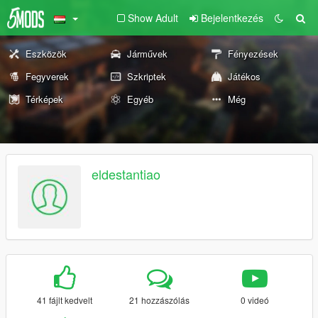
Show Adult
Bejelentkezés
Eszközök
Járművek
Fényezések
Fegyverek
Szkriptek
Játékos
Térképek
Egyéb
Még
eldestantiao
41 fájlt kedvelt
21 hozzászólás
0 videó