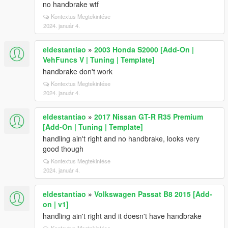
no handbrake wtf
Kontextus Megtekintése
2024. január 4.
eldestantiao
»
2003 Honda S2000 [Add-On |
VehFuncs V | Tuning | Template]
handbrake don't work
Kontextus Megtekintése
2024. január 4.
eldestantiao
»
2017 Nissan GT-R R35 Premium
[Add-On | Tuning | Template]
handling ain't right and no handbrake, looks very
good though
Kontextus Megtekintése
2024. január 4.
eldestantiao
»
Volkswagen Passat B8 2015 [Add-
on | v1]
handling ain't right and it doesn't have handbrake