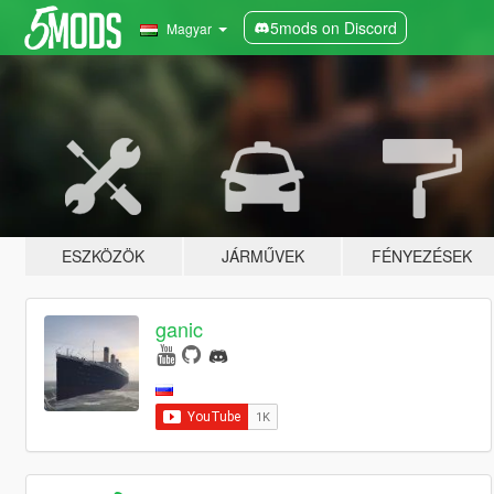
5mods on Discord
Magyar
ESZKÖZÖK
JÁRMŰVEK
FÉNYEZÉSEK
ganic