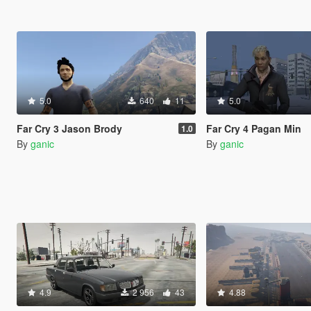
5.0
640
11
5.0
Far Cry 3 Jason Brody
Far Cry 4 Pagan Min
1.0
By
ganic
By
ganic
4.9
2 956
43
4.88