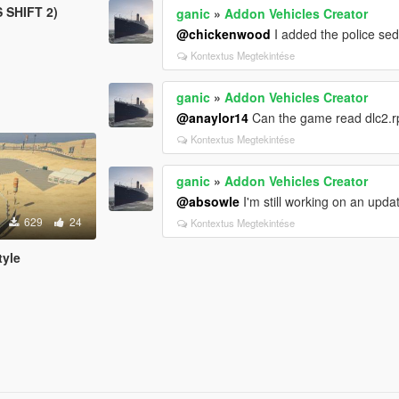
S SHIFT 2)
ganic
»
Addon Vehicles Creator
@chickenwood
I added the police sed
Kontextus Megtekintése
ganic
»
Addon Vehicles Creator
@anaylor14
Can the game read dlc2.rp
Kontextus Megtekintése
ganic
»
Addon Vehicles Creator
@absowle
I'm still working on an updat
629
24
Kontextus Megtekintése
tyle