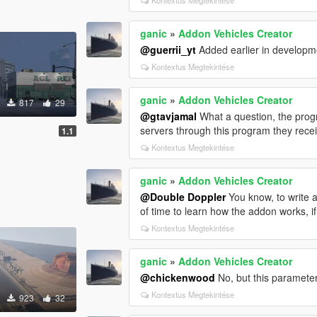
ganic
»
Addon Vehicles Creator
@guerrii_yt
Added earlier in developm
Kontextus Megtekintése
ganic
»
Addon Vehicles Creator
817
29
@gtavjamal
What a question, the progr
servers through this program they rece
1.1
Kontextus Megtekintése
ganic
»
Addon Vehicles Creator
@Double Doppler
You know, to write a
of time to learn how the addon works, if 
Kontextus Megtekintése
ganic
»
Addon Vehicles Creator
@chickenwood
No, but this parameter
Kontextus Megtekintése
923
32