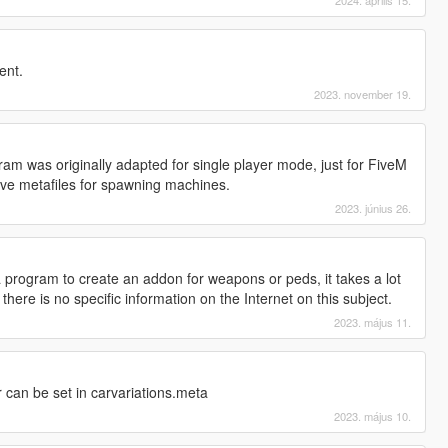
ent.
2023. november 19.
am was originally adapted for single player mode, just for FiveM
ive metafiles for spawning machines.
2023. június 26.
 program to create an addon for weapons or peds, it takes a lot
there is no specific information on the Internet on this subject.
2023. május 11.
 can be set in carvariations.meta
2023. május 10.