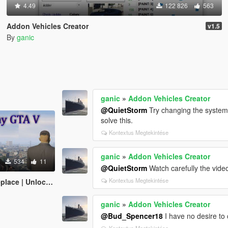
4.49
122 826
563
Addon Vehicles Creator
v1.5
By
ganic
ganic
»
Addon Vehicles Creator
@QuietStorm
Try changing the system c
solve this.
Kontextus Megtekintése
ganic
»
Addon Vehicles Creator
534
11
@QuietStorm
Watch carefully the vide
Kontextus Megtekintése
ace | Unlocked]
ganic
»
Addon Vehicles Creator
@Bud_Spencer18
I have no desire to 
Kontextus Megtekintése