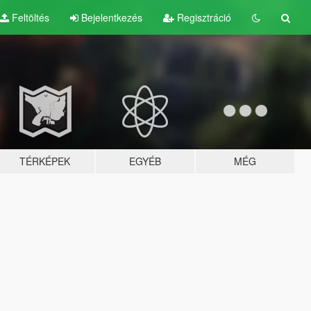
Feltöltés
Bejelentkezés
Regisztráció
TÉRKÉPEK
EGYÉB
MÉG