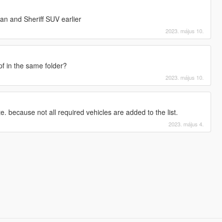
an and Sheriff SUV earlier
2023. május 10.
f in the same folder?
2023. május 10.
e. because not all required vehicles are added to the list.
2023. május 4.