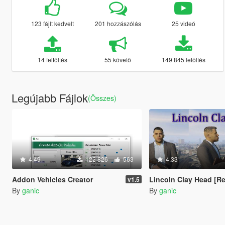
123 fájlt kedvelt
201 hozzászólás
25 videó
14 feltöltés
55 követő
149 845 letöltés
Legújabb Fájlok
(Összes)
4.49
122 826
563
4.33
Addon Vehicles Creator
Lincoln Clay Head [Repl
v1.5
By
ganic
By
ganic