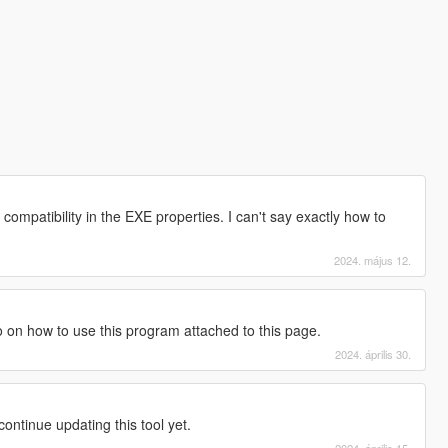
ompatibility in the EXE properties. I can't say exactly how to
2024. május 12.
o on how to use this program attached to this page.
2024. április 30.
continue updating this tool yet.
2024. április 15.