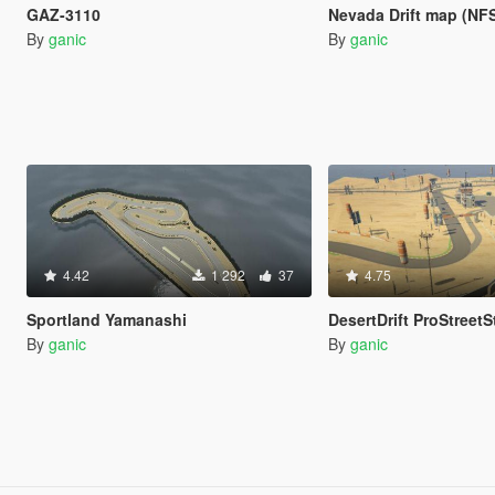
GAZ-3110
Nevada Drift map (NF
By
ganic
By
ganic
4.42
1 292
37
4.75
Sportland Yamanashi
DesertDrift ProStreetS
By
ganic
By
ganic