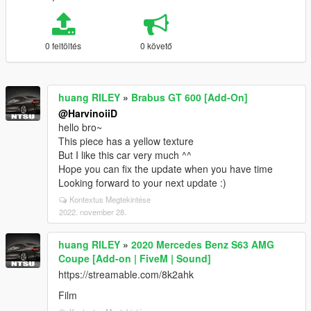
0 feltöltés
0 követő
huang RILEY
»
Brabus GT 600 [Add-On]
@HarvinoiiD
hello bro~
This piece has a yellow texture
But I like this car very much ^^
Hope you can fix the update when you have time
Looking forward to your next update :)
Kontextus Megtekintése
2022. november 28.
huang RILEY
»
2020 Mercedes Benz S63 AMG
Coupe [Add-on | FiveM | Sound]
https://streamable.com/8k2ahk
Film