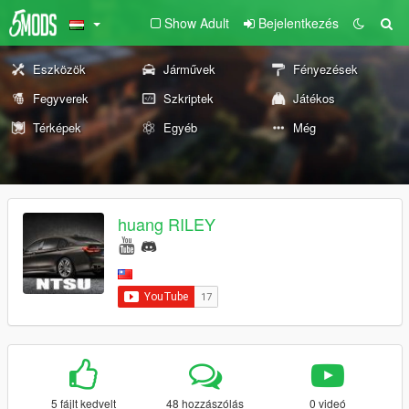
Show Adult
Bejelentkezés
Eszközök
Járművek
Fényezések
Fegyverek
Szkriptek
Játékos
Térképek
Egyéb
Még
huang RILEY
5 fájlt kedvelt
48 hozzászólás
0 videó