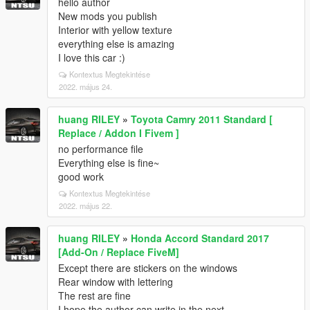
hello author
New mods you publish
Interior with yellow texture
everything else is amazing
I love this car :)
Kontextus Megtekintése
2022. május 24.
huang RILEY
»
Toyota Camry 2011 Standard [
Replace / Addon I Fivem ]
no performance file
Everything else is fine~
good work
Kontextus Megtekintése
2022. május 22.
huang RILEY
»
Honda Accord Standard 2017
[Add-On / Replace FiveM]
Except there are stickers on the windows
Rear window with lettering
The rest are fine
I hope the author can write in the next