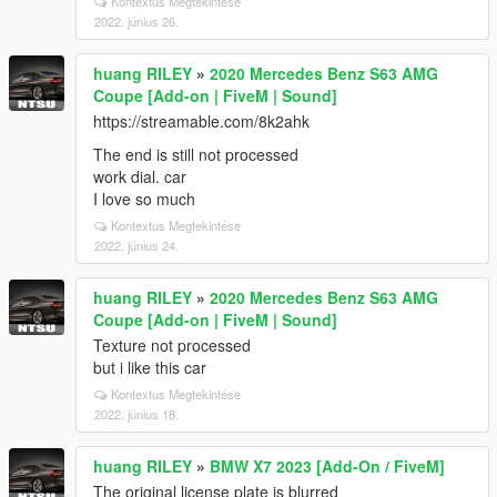
Kontextus Megtekintése
2022. június 26.
huang RILEY
»
2020 Mercedes Benz S63 AMG
Coupe [Add-on | FiveM | Sound]
https://streamable.com/8k2ahk
The end is still not processed
work dial. car
I love so much
Kontextus Megtekintése
2022. június 24.
huang RILEY
»
2020 Mercedes Benz S63 AMG
Coupe [Add-on | FiveM | Sound]
Texture not processed
but i like this car
Kontextus Megtekintése
2022. június 18.
huang RILEY
»
BMW X7 2023 [Add-On / FiveM]
The original license plate is blurred