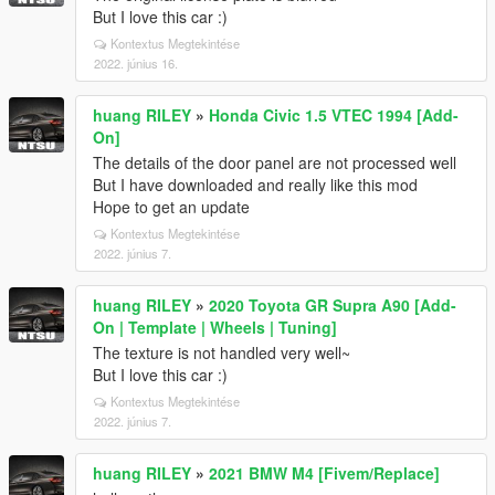
But I love this car :)
Kontextus Megtekintése
2022. június 16.
huang RILEY
»
Honda Civic 1.5 VTEC 1994 [Add-
On]
The details of the door panel are not processed well
But I have downloaded and really like this mod
Hope to get an update
Kontextus Megtekintése
2022. június 7.
huang RILEY
»
2020 Toyota GR Supra A90 [Add-
On | Template | Wheels | Tuning]
The texture is not handled very well~
But I love this car :)
Kontextus Megtekintése
2022. június 7.
huang RILEY
»
2021 BMW M4 [Fivem/Replace]