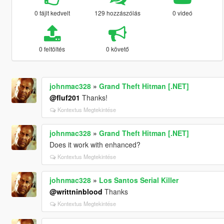
0 fájlt kedvelt
129 hozzászólás
0 videó
0 feltöltés
0 követő
johnmac328
»
Grand Theft Hitman [.NET]
@fluf201
Thanks!
Kontextus Megtekintése
johnmac328
»
Grand Theft Hitman [.NET]
Does it work with enhanced?
Kontextus Megtekintése
johnmac328
»
Los Santos Serial Killer
@writtninblood
Thanks
Kontextus Megtekintése