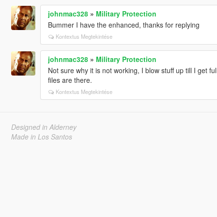
johnmac328
»
Military Protection
Bummer I have the enhanced, thanks for replying
Kontextus Megtekintése
johnmac328
»
Military Protection
Not sure why it is not working, I blow stuff up till I get f
files are there.
Kontextus Megtekintése
Designed in Alderney
Made in Los Santos