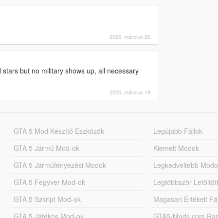
2026. március 20.
ull stars but no military shows up, all necessary
2026. március 19.
GTA 5 Mod Készítő Eszközök
Legújabb Fájlok
GTA 5 Jármű Mod-ok
Kiemelt Modok
GTA 5 Járműfényezési Modok
Legkedveltebb Modo
GTA 5 Fegyver Mod-ok
Legtöbbször Letöltö
GTA 5 Szkript Mod-ok
Magasan Értékelt Fá
GTA 5 Játékos Mod-ok
GTA5-Mods.com Rang