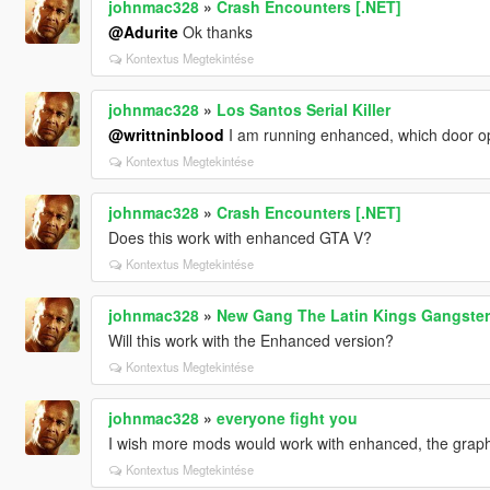
johnmac328
»
Crash Encounters [.NET]
@Adurite
Ok thanks
Kontextus Megtekintése
johnmac328
»
Los Santos Serial Killer
@writtninblood
I am running enhanced, which door 
Kontextus Megtekintése
johnmac328
»
Crash Encounters [.NET]
Does this work with enhanced GTA V?
Kontextus Megtekintése
johnmac328
»
New Gang The Latin Kings Gangster
Will this work with the Enhanced version?
Kontextus Megtekintése
johnmac328
»
everyone fight you
I wish more mods would work with enhanced, the graph
Kontextus Megtekintése