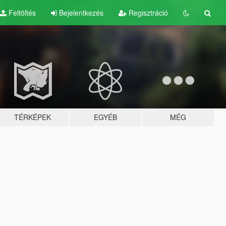
Feltöltés
Bejelentkezés
Regisztráció
TÉRKÉPEK
EGYÉB
MÉG