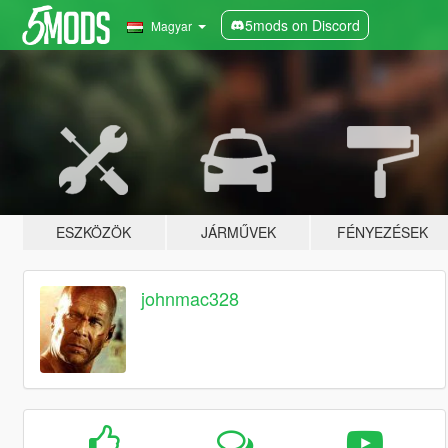
5mods on Discord
Magyar
ESZKÖZÖK
JÁRMŰVEK
FÉNYEZÉSEK
johnmac328