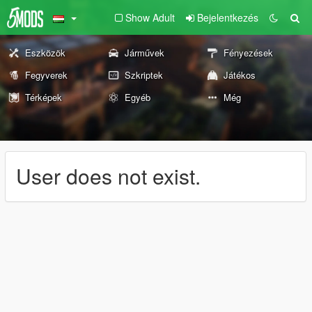
Show Adult
Bejelentkezés
Eszközök
Járművek
Fényezések
Fegyverek
Szkriptek
Játékos
Térképek
Egyéb
Még
User does not exist.