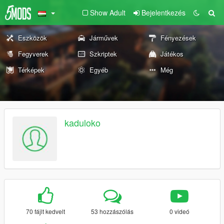
Show Adult
Bejelentkezés
Eszközök
Járművek
Fényezések
Fegyverek
Szkriptek
Játékos
Térképek
Egyéb
Még
kaduloko
70 fájlt kedvelt
53 hozzászólás
0 videó