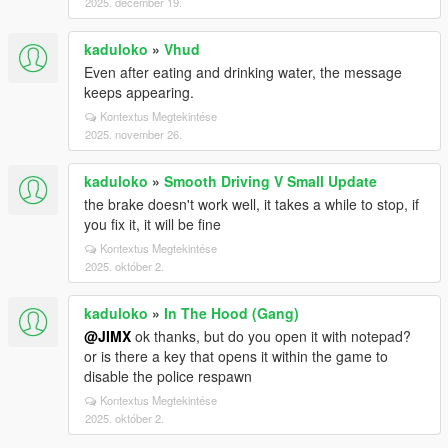
2025. december 19.
kaduloko
»
Vhud
Even after eating and drinking water, the message
keeps appearing.
Kontextus Megtekintése
2025. november 26.
kaduloko
»
Smooth Driving V Small Update
the brake doesn't work well, it takes a while to stop, if
you fix it, it will be fine
Kontextus Megtekintése
2025. október 2.
kaduloko
»
In The Hood (Gang)
@JIMX
ok thanks, but do you open it with notepad?
or is there a key that opens it within the game to
disable the police respawn
Kontextus Megtekintése
2025. október 2.