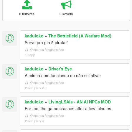
0 feltöltés
0 követő
kaduloko
»
The Battlefield (A Warfare Mod)
Serve pra gta 5 pirata?
Kontextus Megtekintése
1 napja
kaduloko
»
Driver's Eye
A minha nem funcionou ou não sei ativar
Kontextus Megtekintése
2026. július 20.
kaduloko
»
LivingLSAIs - AN AI NPCs MOD
For me, the game crashes after a few minutes.
Kontextus Megtekintése
2026. július 3.