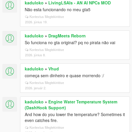
kaduloko
»
LivingLSAIs - AN AI NPCs MOD
Não esta funcionando no meu gta5
Kontextus Megtekintése
2026. június 19.
kaduloko
»
DragMeets Reborn
So funciona no gta original? pq no pirata não vai
Kontextus Megtekintése
2026. június 8.
kaduloko
»
Vhud
começa sem dinheiro e quase morrendo :/
Kontextus Megtekintése
2026. január 2.
kaduloko
»
Engine Water Temperature System
(DashHook Support)
And how do you lower the temperature? Sometimes it
even catches fire.
Kontextus Megtekintése