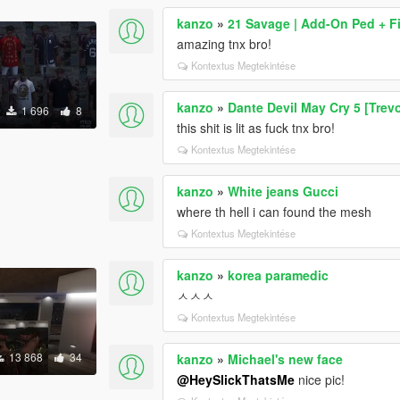
kanzo
»
21 Savage | Add-On Ped + F
amazing tnx bro!
Kontextus Megtekintése
kanzo
»
Dante Devil May Cry 5 [Trev
1 696
8
this shit is lit as fuck tnx bro!
Kontextus Megtekintése
kanzo
»
White jeans Gucci
where th hell i can found the mesh
Kontextus Megtekintése
kanzo
»
korea paramedic
ㅅㅅㅅ
Kontextus Megtekintése
13 868
34
kanzo
»
Michael's new face
@HeySlickThatsMe
nice pic!