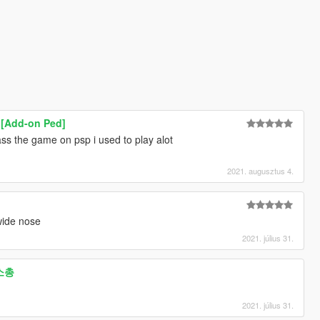
 [Add-on Ped]
ass the game on psp i used to play alot
2021. augusztus 4.
 wide nose
2021. július 31.
2소총
2021. július 31.