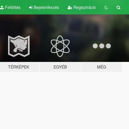
Feltöltés
Bejelentkezés
Regisztráció
TÉRKÉPEK
EGYÉB
MÉG