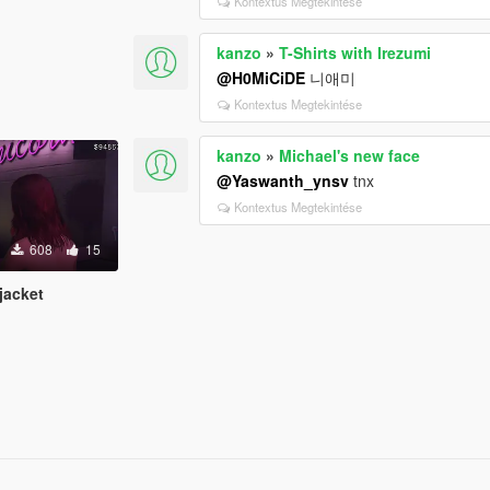
Kontextus Megtekintése
kanzo
»
T-Shirts with Irezumi
@H0MiCiDE
니애미
Kontextus Megtekintése
kanzo
»
Michael's new face
@Yaswanth_ynsv
tnx
Kontextus Megtekintése
608
15
jacket