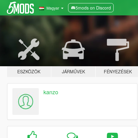
5mods on Discord
Magyar
ESZKÖZÖK
JÁRMŰVEK
FÉNYEZÉSEK
kanzo