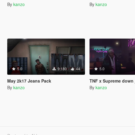
By
kanzo
By
kanzo
5.0
9 180
44
5.0
May 2k17 Jeans Pack
TNF x Supreme down 
By
kanzo
By
kanzo