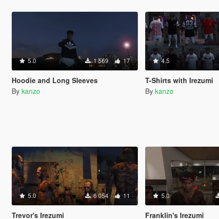
5.0
1 569
17
4.5
Hoodie and Long Sleeves
T-Shirts with Irezumi
By
kanzo
By
kanzo
5.0
6 054
11
5.0
Trevor's Irezumi
Franklin's Irezumi