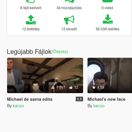
8 fájlt kedvelt
34 hozzászólás
0 videó
12 feltöltés
12 követő
56 039 letöltés
Legújabb Fájlok
(Összes)
1 397
12
4.58
Michael de santa edits
Michael's new face
1.1
By
kanzo
By
kanzo