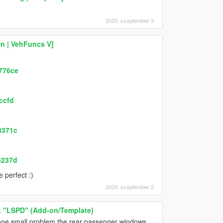
2020. szeptember 3.
n | VehFuncs V]
776ce
ccfd
8371c
6237d
 perfect :)
2020. szeptember 2.
 "LSPD" (Add-on/Template)
 one small problem the rear passenger windows