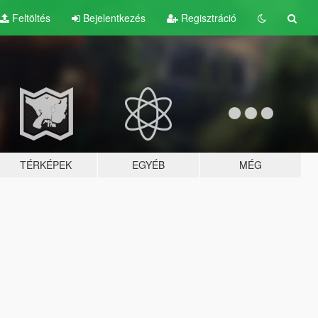
Feltöltés
Bejelentkezés
Regisztráció
TÉRKÉPEK
EGYÉB
MÉG