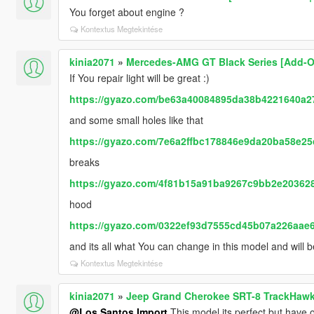
You forget about engine ?
Kontextus Megtekintése
kinia2071
»
Mercedes-AMG GT Black Series [Add-O
If You repair light will be great :)
https://gyazo.com/be63a40084895da38b4221640a2
and some small holes like that
https://gyazo.com/7e6a2ffbc178846e9da20ba58e25
breaks
https://gyazo.com/4f81b15a91ba9267c9bb2e20362
hood
https://gyazo.com/0322ef93d7555cd45b07a226aae
and its all what You can change in this model and will be
Kontextus Megtekintése
kinia2071
»
Jeep Grand Cherokee SRT-8 TrackHawk
@Los Santos Import
This model its perfect but have