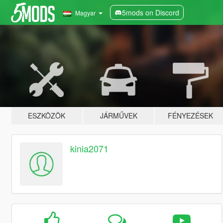
5mods on Discord
Magyar
ESZKÖZÖK
JÁRMŰVEK
FÉNYEZÉSEK
kinia2071