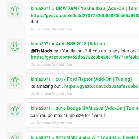
kinia2071
»
BMW X6M F16 Breitbau [Add-On | Tunin
https://gyazo.com/e2c3d2701732db658700a65a646
that ..
Kontextus Megtekintése
kinia2071
»
Audi RS5 2018 [Add-on]
@RsMods
can You fix that ? If You go to any interiors i
https://gyazo.com/a52db2722c8b42451ff4771af49b
Kontextus Megtekintése
kinia2071
»
2017 Ford Raptor [Add-On | Tuning]
its amazing but..
https://gyazo.com/cd332aafe7d6b
Kontextus Megtekintése
kinia2071
»
2015 Dodge RAM 2500 [Add-On | Tuning
can You do max 16mb size for fivem ?
Kontextus Megtekintése
kinia2071
»
2019 GMC Sierra AT4 [Add-On / FiveM |