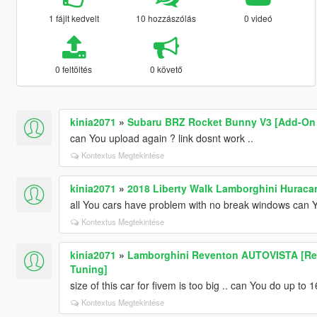
1 fájlt kedvelt
10 hozzászólás
0 videó
0 feltöltés
0 követő
kinia2071
»
Subaru BRZ Rocket Bunny V3 [Add-On /
can You upload again ? link dosnt work ..
Kontextus Megtekintése
kinia2071
»
2018 Liberty Walk Lamborghini Huraca
all You cars have problem with no break windows can Yo
Kontextus Megtekintése
kinia2071
»
Lamborghini Reventon AUTOVISTA [Repla
Tuning]
size of this car for fivem is too big .. can You do up to
Kontextus Megtekintése