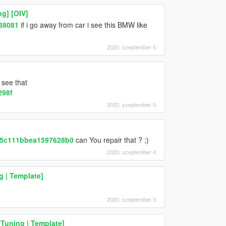
g] [OIV]
38081
if i go away from car i see this BMW like
2020. szeptember 5.
 see that
298f
2020. szeptember 5.
d5c111bbea1597628b0
can You repair that ? ;)
2020. szeptember 4.
 | Template]
2020. szeptember 3.
 Tuning | Template]