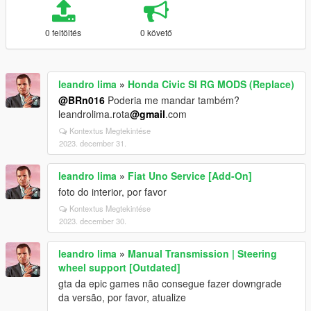
0 feltöltés
0 követő
leandro lima
»
Honda Civic SI RG MODS (Replace)
@BRn016
Poderia me mandar também?
leandrolima.rota
@gmail
.com
Kontextus Megtekintése
2023. december 31.
leandro lima
»
Fiat Uno Service [Add-On]
foto do interior, por favor
Kontextus Megtekintése
2023. december 30.
leandro lima
»
Manual Transmission | Steering
wheel support [Outdated]
gta da epic games não consegue fazer downgrade
da versão, por favor, atualize