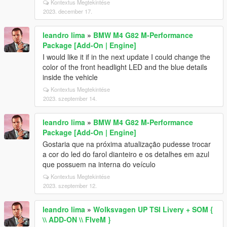
Kontextus Megtekintése
2023. december 17.
leandro lima
»
BMW M4 G82 M-Performance
Package [Add-On | Engine]
I would like it if in the next update I could change the
color of the front headlight LED and the blue details
inside the vehicle
Kontextus Megtekintése
2023. szeptember 14.
leandro lima
»
BMW M4 G82 M-Performance
Package [Add-On | Engine]
Gostaria que na próxima atualização pudesse trocar
a cor do led do farol dianteiro e os detalhes em azul
que possuem na interna do veículo
Kontextus Megtekintése
2023. szeptember 12.
leandro lima
»
Wolksvagen UP TSI Livery + SOM {
\\ ADD-ON \\ FIveM }