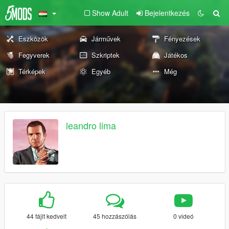
Show Adult
Bejelentkezés
Eszközök
Járművek
Fényezések
Fegyverek
Szkriptek
Játékos
Térképek
Egyéb
Még
leandro lima
44 fájlt kedvelt
45 hozzászólás
0 videó