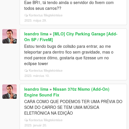
Eae BR1, tá tendo ainda o servidor do fivem com
todos seus carros??
Kontextus Megtekintése
2023. május 29.
leandro lima
»
[MLO] City Parking Garage [Add-
On SP / FiveM]
Estou tendo bugs de colisão para entrar, ao me
teleportar para dentro fico sem gravidade, mas o
mod parece ótimo, gostaria que fizesse um no
eclipse tower
Kontextus Megtekintése
2023. március 10.
leandro lima
»
Nissan 370z Nismo (Add-On)
Engine Sound Fix
CARA COMO QUE PODEMOS TER UMA PRÉVIA DO
SOM DO CARRO SE TEM UMA MÚSICA
ELETRÔNICA NA EDIÇÃO
Kontextus Megtekintése
2023. január 20.