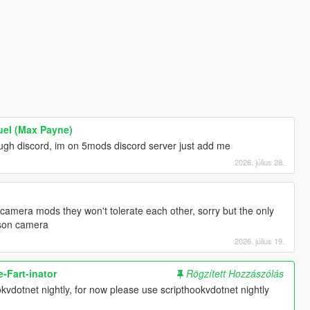
el (Max Payne)
gh discord, im on 5mods discord server just add me
2026. július 28.
t, camera mods they won't tolerate each other, sorry but the only
erson camera
2026. július 19.
-Fart-inator
Rögzített Hozzászólás
okvdotnet nightly, for now please use scripthookvdotnet nightly