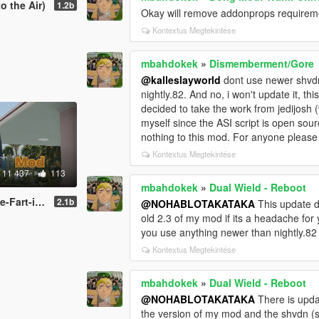
o the Air)
1.2b
Okay will remove addonprops requiremen
Kontextus Megtekintése
mbahdokek
»
Dismemberment/Gore
@kalleslayworld
dont use newer shvdn
nightly.82. And no, i won't update it, t
decided to take the work from jedijosh (
myself since the ASI script is open sourc
nothing to this mod. For anyone pleas
Kontextus Megtekintése
11 437
113
mbahdokek
»
Dual Wield - Reboot
t-inator
2.1b
@NOHABLOTAKATAKA
This update do
old 2.3 of my mod if its a headache for 
you use anything newer than nightly.
Kontextus Megtekintése
mbahdokek
»
Dual Wield - Reboot
@NOHABLOTAKATAKA
There is upda
the version of my mod and the shvdn (so