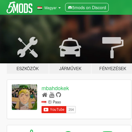
5mods on Discord
Magyar
ESZKÖZÖK
JÁRMŰVEK
FÉNYEZÉSEK
mbahdokek
El Paso