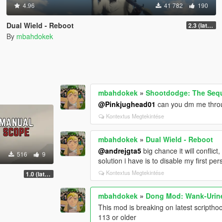
4.96
41 782
190
Dual Wield - Reboot
2.3 (latest shvdn)
By
mbahdokek
mbahdokek
»
Shootdodge: The Sequ
@Pinkjughead01
can you dm me throu
Kontextus Megtekintése
mbahdokek
»
Dual Wield - Reboot
@andrejgta5
big chance it will conflic
516
9
solution i have is to disable my first p
Kontextus Megtekintése
1.0 (latest.SHVDN-LegacyOnly)
mbahdokek
»
Dong Mod: Wank-Urine
This mod is breaking on latest scriptho
113 or older