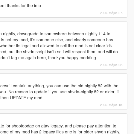
t thanks for the info
2026. május 27.
 nightly, downgrade to somewhere between nightly.114 to
his is not my mod, it's someone else, and clearly someone has
whether its legal and allowed to sell the mod is not clear idk
ed, but the shvdn script isn't) so i will respect them and will do
e don't tag me again here, thankyou happy modding
2026. május 22.
esn't contain anything, you can use the old nightly.82 with the
you. No reason to update if you use shvdn-nightly.82 or older, if
82 then UPDATE my mod.
2026. május 18.
te for shootdodge on gtav legacy, and please pay attention to
me of my mod has 2 legacy files one is for older shvdn nightly,