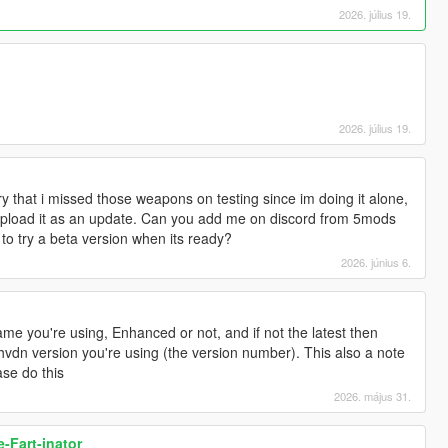
2026. július 19.
2026. július 19.
ry that i missed those weapons on testing since im doing it alone,
 will upload it as an update. Can you add me on discord from 5mods
 to try a beta version when its ready?
2026. június 6.
me you're using, Enhanced or not, and if not the latest then
shvdn version you're using (the version number). This also a note
ase do this
2026. május 31.
-Fart-inator