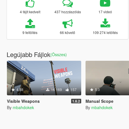
4 fájlt kedvelt
437 hozzászólás
17 videó
9 feltöltés
66 követő
109 274 letöltés
Legújabb Fájlok
(Összes)
4.88
16 169
157
5.0
Visible Weapons
Manual Scope
1.6.2
By
mbahdokek
By
mbahdokek