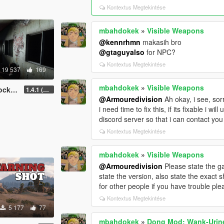
Kontextus Megtekintése
mbahdokek
»
Visible Weapons
@kennrhmn
makasih bro
@gtaguyalso
for NPC?
Kontextus Megtekintése
19 537
169
mbahdokek
»
Visible Weapons
k Mod
1.4.1 (Enhanced)
@Armouredivision
Ah okay, i see, sor
i need time to fix this, if its fixable i
discord server so that i can contact you
Kontextus Megtekintése
mbahdokek
»
Visible Weapons
@Armouredivision
Please state the ga
state the version, also state the exact 
for other people if you have trouble ple
Kontextus Megtekintése
5 177
77
mbahdokek
»
Dong Mod: Wank-Urine