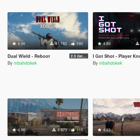
4.96
41 782
190
4.89
Dual Wield - Reboot
I Got Shot - Player Knockbac
2.3 (latest shvdn)
By
mbahdokek
By
mbahdokek
4.66
8 973
115
4.93