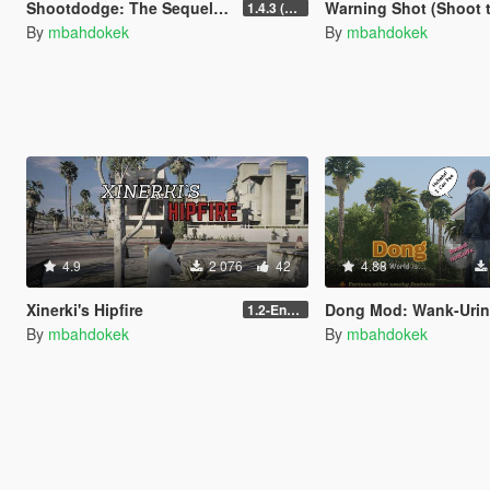
Shootdodge: The Sequel (Max Payne)
Warning Shot (Shoot t
1.4.3 (enhanced)
By
mbahdokek
By
mbahdokek
4.9
2 076
42
4.88
Xinerki's Hipfire
Dong Mod: Wank-Urine-Far
1.2-Enhanced
By
mbahdokek
By
mbahdokek