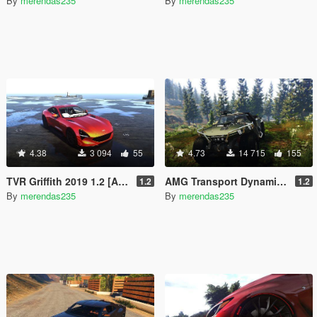
By
merendas235
By
merendas235
4.38
3 094
55
4.73
14 715
155
TVR Griffith 2019 1.2 [Add-On | LODs]
AMG Transport Dynamics M12S Warthog CST [Add-On / Replace]
1.2
1.2
By
merendas235
By
merendas235