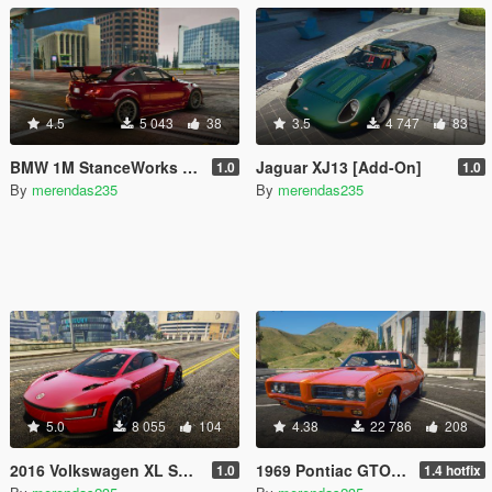
4.5
5 043
38
3.5
4 747
83
BMW 1M StanceWorks [Add-On]
Jaguar XJ13 [Add-On]
1.0
1.0
By
merendas235
By
merendas235
5.0
8 055
104
4.38
22 786
208
2016 Volkswagen XL Sport Concept [Add-On / Replace | LODs]
1969 Pontiac GTO Judge [Add-On / Replace | Tuning]
1.0
1.4 hotfix