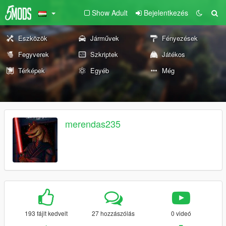
Show Adult
Bejelentkezés
Eszközök
Járművek
Fényezések
Fegyverek
Szkriptek
Játékos
Térképek
Egyéb
Még
merendas235
193 fájlt kedvelt
27 hozzászólás
0 videó