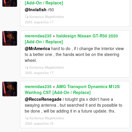
[Add-On / Replace]
@Inolafish
r50
Kontextus Megtekintése
2020. augusztus 17.
merendas235
»
Italdesign Nissan GT-R50 2020
[Add-On / Replace]
@MrAmerica
hard to do , if i change the interior view
to a better one , the hands wont be on the steering
wheel.
Kontextus Megtekintése
2020. augusztus 17.
merendas235
»
AMG Transport Dynamics M12S
Warthog CST [Add-On / Replace]
@RecceRenegade
i totught gta v didn't have a
swaying antenna , but searched it and its possible to
be done , will be adding it in a future update. thx.
Kontextus Megtekintése
2020. augusztus 16.