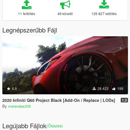
11 feltöltés
49 követő
126 827 letöltés
Legnépszerűbb Fájl
4.9
28 423
199
2020 Infiniti Q60 Project Black [Add-On / Replace | LODs]
1.3
By
merendas235
Legújabb Fájlok
(Összes)