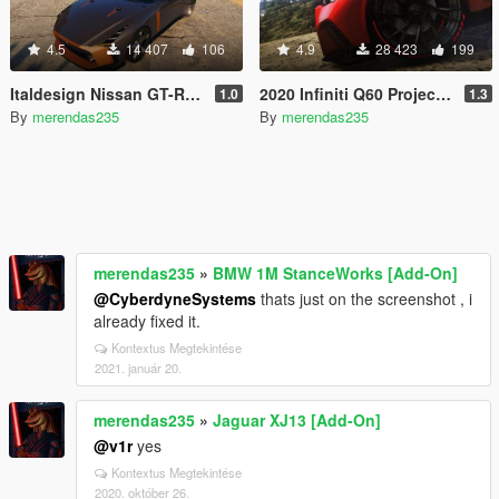
4.5
14 407
106
4.9
28 423
199
Italdesign Nissan GT-R50 2020 [Add-On / Replace]
2020 Infiniti Q60 Project Black [Add-On / Replace | LODs]
1.0
1.3
By
merendas235
By
merendas235
merendas235
»
BMW 1M StanceWorks [Add-On]
@CyberdyneSystems
thats just on the screenshot , i
already fixed it.
Kontextus Megtekintése
2021. január 20.
merendas235
»
Jaguar XJ13 [Add-On]
@v1r
yes
Kontextus Megtekintése
2020. október 26.