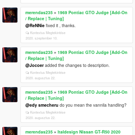
merendas235
»
1969 Pontiac GTO Judge [Add-On
/ Replace | Tuning]
@ReNNie
fixed it , thanks.
Kontextus Megtekintése
2020. szeptember 10.
merendas235
»
1969 Pontiac GTO Judge [Add-On
/ Replace | Tuning]
@Jocoer
added the changes to description.
Kontextus Megtekintése
2020. augusztus 22.
merendas235
»
1969 Pontiac GTO Judge [Add-On
/ Replace | Tuning]
@edy smecheru
do you mean the vannila handling?
Kontextus Megtekintése
2020. augusztus 22.
merendas235
»
Italdesign Nissan GT-R50 2020