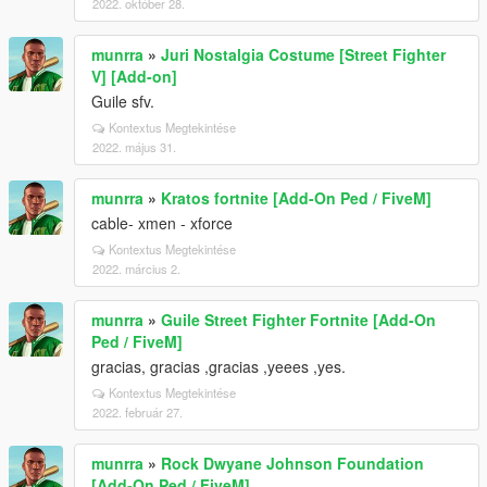
2022. október 28.
munrra
»
Juri Nostalgia Costume [Street Fighter
V] [Add-on]
Guile sfv.
Kontextus Megtekintése
2022. május 31.
munrra
»
Kratos fortnite [Add-On Ped / FiveM]
cable- xmen - xforce
Kontextus Megtekintése
2022. március 2.
munrra
»
Guile Street Fighter Fortnite [Add-On
Ped / FiveM]
gracias, gracias ,gracias ,yeees ,yes.
Kontextus Megtekintése
2022. február 27.
munrra
»
Rock Dwyane Johnson Foundation
[Add-On Ped / FiveM]