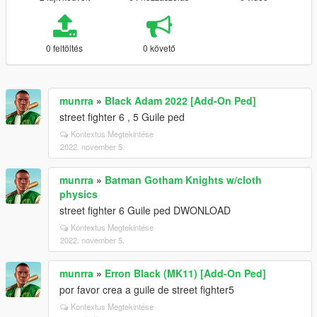
0 feltöltés
0 követő
munrra
»
Black Adam 2022 [Add-On Ped]
street fighter 6 , 5 Guile ped
Kontextus Megtekintése
2022. november 5.
munrra
»
Batman Gotham Knights w/cloth
physics
street fighter 6 Guile ped DWONLOAD
Kontextus Megtekintése
2022. november 5.
munrra
»
Erron Black (MK11) [Add-On Ped]
por favor crea a guile de street fighter5
Kontextus Megtekintése