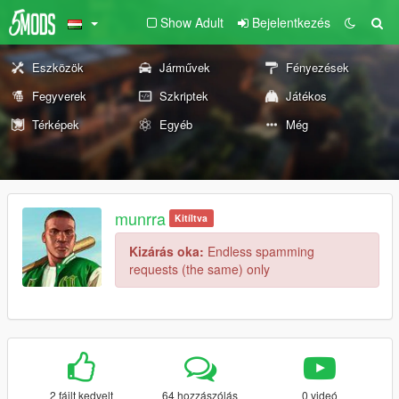
Show Adult
Bejelentkezés
Eszközök
Járművek
Fényezések
Fegyverek
Szkriptek
Játékos
Térképek
Egyéb
Még
munrra
Kitíltva
Kizárás oka:
Endless spamming
requests (the same) only
2 fájlt kedvelt
64 hozzászólás
0 videó