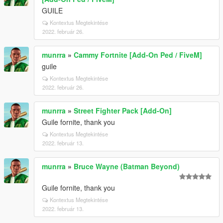
GUILE
Kontextus Megtekintése
2022. február 26.
munrra
»
Cammy Fortnite [Add-On Ped / FiveM]
guile
Kontextus Megtekintése
2022. február 26.
munrra
»
Street Fighter Pack [Add-On]
Guile fornite, thank you
Kontextus Megtekintése
2022. február 13.
munrra
»
Bruce Wayne (Batman Beyond)
Guile fornite, thank you
Kontextus Megtekintése
2022. február 13.