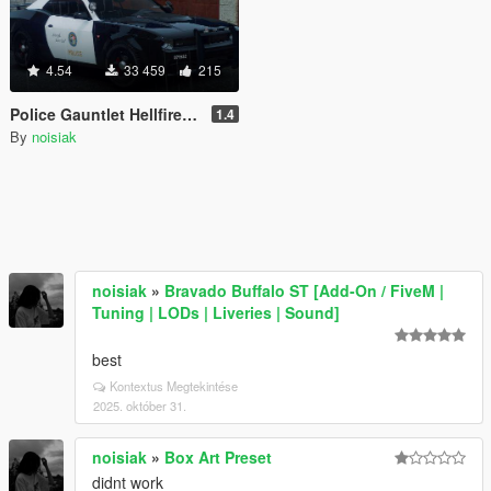
4.54
33 459
215
Police Gauntlet Hellfire [Add-On / FiveM | Unmarked | Extras | Tuning | CallSign System]
1.4
By
noisiak
noisiak
»
Bravado Buffalo ST [Add-On / FiveM |
Tuning | LODs | Liveries | Sound]
best
Kontextus Megtekintése
2025. október 31.
noisiak
»
Box Art Preset
didnt work