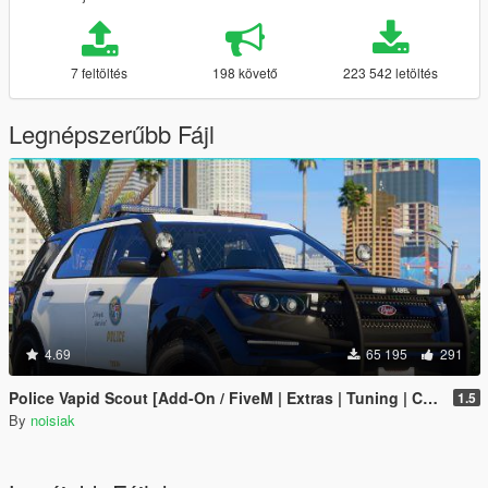
7 feltöltés
198 követő
223 542 letöltés
Legnépszerűbb Fájl
4.69
65 195
291
Police Vapid Scout [Add-On / FiveM | Extras | Tuning | CallSign System | Rotating Spotlights]
1.5
By
noisiak