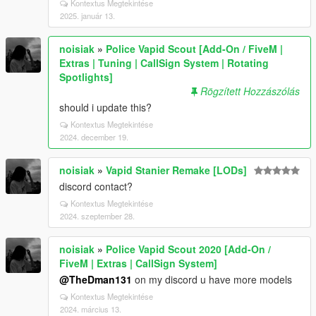
Kontextus Megtekintése
2025. január 13.
noisiak
»
Police Vapid Scout [Add-On / FiveM |
Extras | Tuning | CallSign System | Rotating
Spotlights]
Rögzített Hozzászólás
should i update this?
Kontextus Megtekintése
2024. december 19.
noisiak
»
Vapid Stanier Remake [LODs]
discord contact?
Kontextus Megtekintése
2024. szeptember 28.
noisiak
»
Police Vapid Scout 2020 [Add-On /
FiveM | Extras | CallSign System]
@TheDman131
on my discord u have more models
Kontextus Megtekintése
2024. március 13.