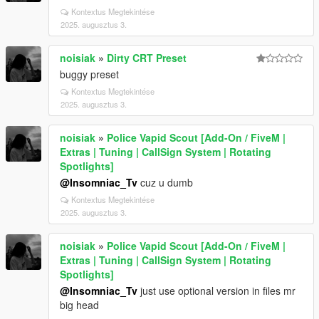
Kontextus Megtekintése
2025. augusztus 3.
noisiak
»
Dirty CRT Preset
buggy preset
Kontextus Megtekintése
2025. augusztus 3.
noisiak
»
Police Vapid Scout [Add-On / FiveM |
Extras | Tuning | CallSign System | Rotating
Spotlights]
@Insomniac_Tv
cuz u dumb
Kontextus Megtekintése
2025. augusztus 3.
noisiak
»
Police Vapid Scout [Add-On / FiveM |
Extras | Tuning | CallSign System | Rotating
Spotlights]
@Insomniac_Tv
just use optional version in files mr
big head