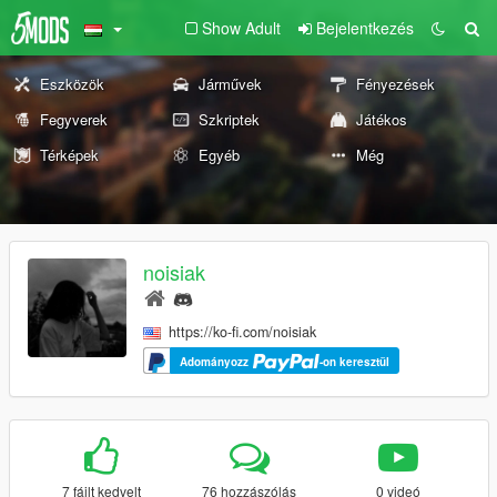
Show Adult
Bejelentkezés
Eszközök
Járművek
Fényezések
Fegyverek
Szkriptek
Játékos
Térképek
Egyéb
Még
noisiak
https://ko-fi.com/noisiak
Adományozz
-on keresztül
7 fájlt kedvelt
76 hozzászólás
0 videó