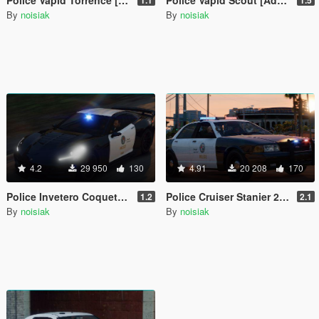
By
noisiak
By
noisiak
4.2
29 950
130
4.91
20 208
170
Police Invetero Coquette [Add-On / FiveM | Extras | Tuning | CallSign System]
Police Cruiser Stanier 2nd Generation [Add-On / FiveM | Liveries | Extras | Tuning | CallSign System | Rotating Spotlights]
1.2
2.1
By
noisiak
By
noisiak