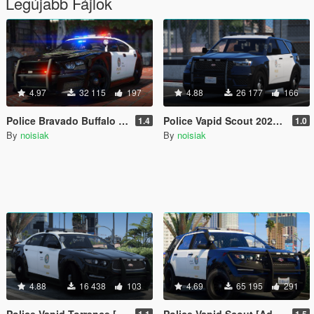
Legújabb Fájlok
4.97
32 115
197
4.88
26 177
166
Police Bravado Buffalo S [Add-On / FiveM | Extras | Tuning | CallSign System]
Police Vapid Scout 2020 [Add-On / FiveM | Extras | CallSign System]
1.4
1.0
By
noisiak
By
noisiak
4.88
16 438
103
4.69
65 195
291
Police Vapid Torrence [Add-On / FiveM | Extras | Tuning | Unmarked]
Police Vapid Scout [Add-On / FiveM | Extras | Tuning | CallSign System | Rotating Spotlights]
1.1
1.5