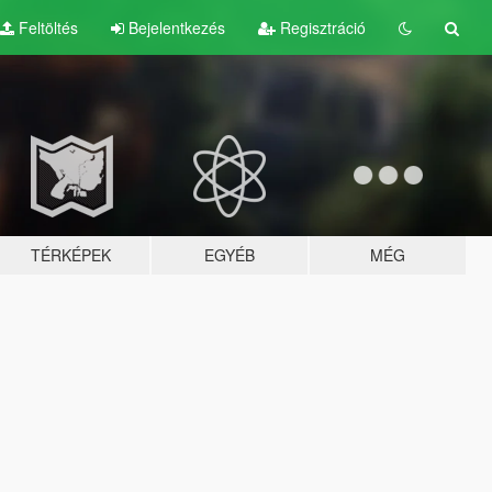
Feltöltés
Bejelentkezés
Regisztráció
TÉRKÉPEK
EGYÉB
MÉG