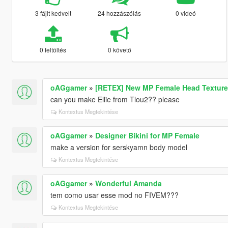
3 fájlt kedvelt
24 hozzászólás
0 videó
0 feltöltés
0 követő
oAGgamer
»
[RETEX] New MP Female Head Textur
can you make Ellie from Tlou2?? please
Kontextus Megtekintése
oAGgamer
»
Designer Bikini for MP Female
make a version for serskyamn body model
Kontextus Megtekintése
oAGgamer
»
Wonderful Amanda
tem como usar esse mod no FIVEM???
Kontextus Megtekintése