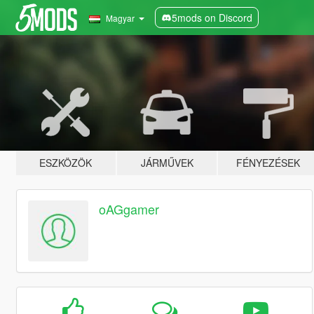
5mods on Discord
Magyar
ESZKÖZÖK
JÁRMŰVEK
FÉNYEZÉSEK
oAGgamer