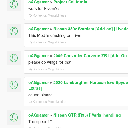
oAGgamer
»
Project California
work for Fivem??-
Kontextus Megtekintése
oAGgamer
»
Nissan 350z Stardast [Add-on] [Liveri
This Mod is crashing on Fivem
Kontextus Megtekintése
oAGgamer
»
2009 Chevrolet Corvette ZR1 [Add-On |
please do wings for that
Kontextus Megtekintése
oAGgamer
»
2020 Lamborghini Huracan Evo Spyder [
Extras]
coupe please
Kontextus Megtekintése
oAGgamer
»
Nissan GTR (R35) [ Varis |handling
Top speed??