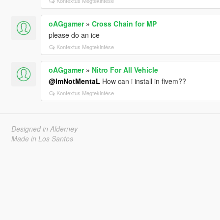
Kontextus Megtekintése
oAGgamer
»
Cross Chain for MP
please do an ice
Kontextus Megtekintése
oAGgamer
»
Nitro For All Vehicle
@ImNotMentaL
How can i install in fivem??
Kontextus Megtekintése
Designed in Alderney
Made in Los Santos