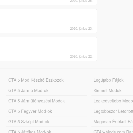
2020. június 25.
2020. június 23.
2020. június 22.
GTA 5 Mod Készítő Eszközök
Legújabb Fájlok
GTA 5 Jármű Mod-ok
Kiemelt Modok
GTA 5 Járműfényezési Modok
Legkedveltebb Modo
GTA 5 Fegyver Mod-ok
Legtöbbször Letöltö
GTA 5 Szkript Mod-ok
Magasan Értékelt Fá
GTA 5 Játékos Mod-ok
GTA5-Mods.com Rang