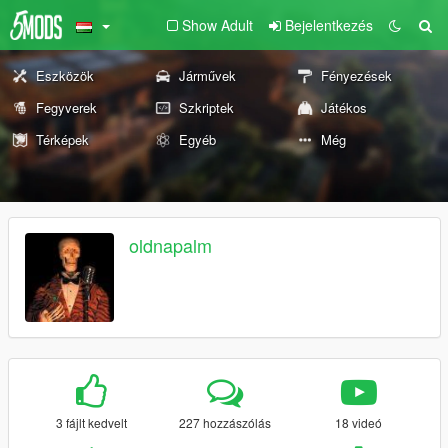
Show Adult
Bejelentkezés
Eszközök
Járművek
Fényezések
Fegyverek
Szkriptek
Játékos
Térképek
Egyéb
Még
oldnapalm
3 fájlt kedvelt
227 hozzászólás
18 videó