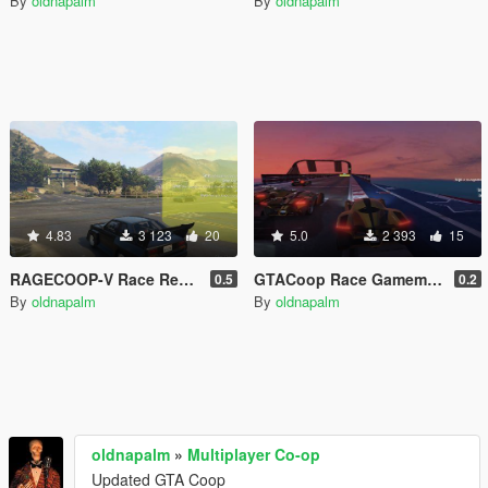
By
oldnapalm
By
oldnapalm
4.83
3 123
20
5.0
2 393
15
RAGECOOP-V Race Resource
GTACoop Race Gamemode
0.5
0.2
By
oldnapalm
By
oldnapalm
oldnapalm
»
Multiplayer Co-op
Updated GTA Coop