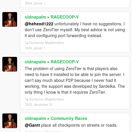
2024. január 1.
oldnapalm
»
RAGECOOP-V
@hehexd1222
unfortunately I have no suggestions, I
don't use ZeroTier myself. My best advice is not using
it and configuring port forwarding instead.
Kontextus Megtekintése
2024. január 1.
oldnapalm
»
RAGECOOP-V
The problem of using ZeroTier is that players also
need to have it installed to be able to join the server. I
can't say much about P2P because I never had it
working, the support was developed by Sardelka. The
only thing I know is that it requires ZeroTier.
Kontextus Megtekintése
2023. december 31.
oldnapalm
»
Community Races
@Gantt
place all checkpoints on streets or roads.