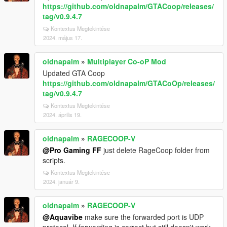
https://github.com/oldnapalm/GTACoop/releases/
tag/v0.9.4.7
Kontextus Megtekintése
2024. május 17.
oldnapalm
»
Multiplayer Co-oP Mod
Updated GTA Coop
https://github.com/oldnapalm/GTACoOp/releases/
tag/v0.9.4.7
Kontextus Megtekintése
2024. április 19.
oldnapalm
»
RAGECOOP-V
@Pro Gaming FF
just delete RageCoop folder from
scripts.
Kontextus Megtekintése
2024. január 9.
oldnapalm
»
RAGECOOP-V
@Aquavibe
make sure the forwarded port is UDP