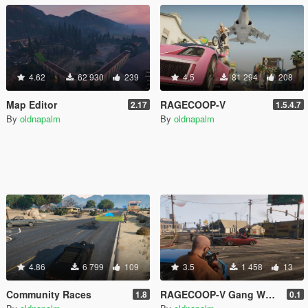
4.62
62 930
239
4.5
81 294
208
Map Editor
RAGECOOP-V
2.17
1.5.4.7
By
oldnapalm
By
oldnapalm
4.86
6 799
109
3.5
1 458
13
Community Races
RAGECOOP-V Gang Wars Resource
1.8
0.1