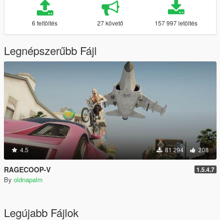
6 feltöltés
27 követő
157 997 letöltés
Legnépszerűbb Fájl
4.5
81 294
208
RAGECOOP-V
1.5.4.7
By
oldnapalm
Legújabb Fájlok