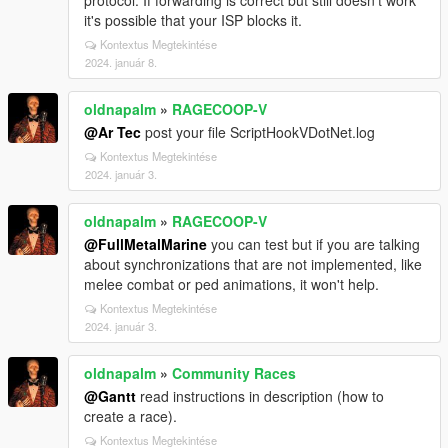
protocol. If forwarding is correct but still doesn't work
it's possible that your ISP blocks it.
Kontextus Megtekintése
2024. január 8.
oldnapalm
»
RAGECOOP-V
@Ar Tec
post your file ScriptHookVDotNet.log
Kontextus Megtekintése
2024. január 3.
oldnapalm
»
RAGECOOP-V
@FullMetalMarine
you can test but if you are talking
about synchronizations that are not implemented, like
melee combat or ped animations, it won't help.
Kontextus Megtekintése
2024. január 3.
oldnapalm
»
Community Races
@Gantt
read instructions in description (how to
create a race).
Kontextus Megtekintése