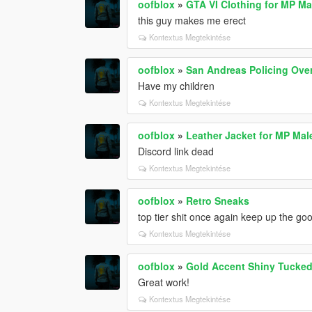
oofblox
»
GTA VI Clothing for MP Ma
this guy makes me erect
Kontextus Megtekintése
oofblox
»
San Andreas Policing Ove
Have my children
Kontextus Megtekintése
oofblox
»
Leather Jacket for MP Mal
Discord link dead
Kontextus Megtekintése
oofblox
»
Retro Sneaks
top tier shit once again keep up the go
Kontextus Megtekintése
oofblox
»
Gold Accent Shiny Tucked 
Great work!
Kontextus Megtekintése