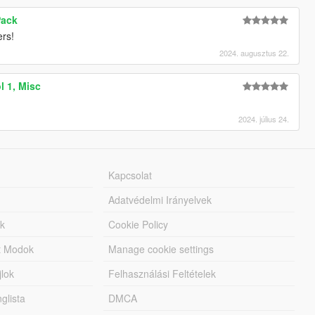
Pack
ers!
2024. augusztus 22.
l 1, Misc
2024. július 24.
Kapcsolat
Adatvédelmi Irányelvek
k
Cookie Policy
tt Modok
Manage cookie settings
jlok
Felhasználási Feltételek
lista
DMCA