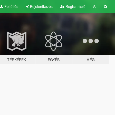
Feltöltés
Bejelentkezés
Regisztráció
TÉRKÉPEK
EGYÉB
MÉG