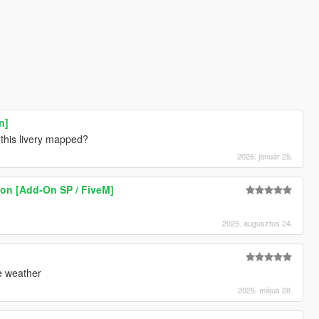
n]
 this livery mapped?
2026. január 25.
on [Add-On SP / FiveM]
2025. augusztus 24.
e weather
2025. május 28.