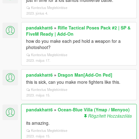
just in time for a los santos multiverse battle.
Kontextus Megtekintése
2023. június 4.
pandakhatt6
»
Rifle Tactical Poses Pack #2 | SP &
FiveM Ready | Add-On
how do you make each ped hold a weapon for a
photoshoot?
Kontextus Megtekintése
2023. május 17.
pandakhatt6
»
Dragon Man[Add-On Ped]
this is sick, can you make more fighters like this.
Kontextus Megtekintése
2023. május 15.
pandakhatt6
»
Ocean-Blue Villa (Ymap / Menyoo)
Rögzített Hozzászólás
its amazing.
Kontextus Megtekintése
2023. május 15.