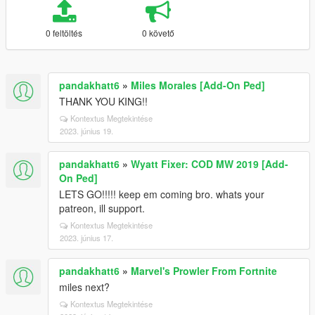
0 feltöltés
0 követő
pandakhatt6
»
Miles Morales [Add-On Ped]
THANK YOU KING!!
Kontextus Megtekintése
2023. június 19.
pandakhatt6
»
Wyatt Fixer: COD MW 2019 [Add-
On Ped]
LETS GO!!!!! keep em coming bro. whats your
patreon, ill support.
Kontextus Megtekintése
2023. június 17.
pandakhatt6
»
Marvel's Prowler From Fortnite
miles next?
Kontextus Megtekintése