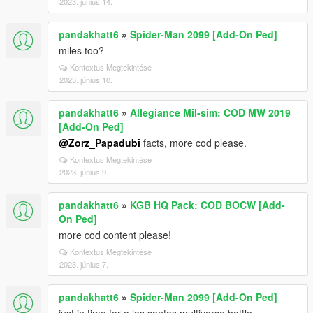
2023. június 14.
pandakhatt6
»
Spider-Man 2099 [Add-On Ped]
miles too?
Kontextus Megtekintése
2023. június 10.
pandakhatt6
»
Allegiance Mil-sim: COD MW 2019
[Add-On Ped]
@Zorz_Papadubi
facts, more cod please.
Kontextus Megtekintése
2023. június 9.
pandakhatt6
»
KGB HQ Pack: COD BOCW [Add-
On Ped]
more cod content please!
Kontextus Megtekintése
2023. június 7.
pandakhatt6
»
Spider-Man 2099 [Add-On Ped]