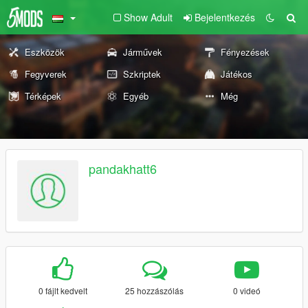
Show Adult
Bejelentkezés
Eszközök
Járművek
Fényezések
Fegyverek
Szkriptek
Játékos
Térképek
Egyéb
Még
pandakhatt6
0 fájlt kedvelt
25 hozzászólás
0 videó