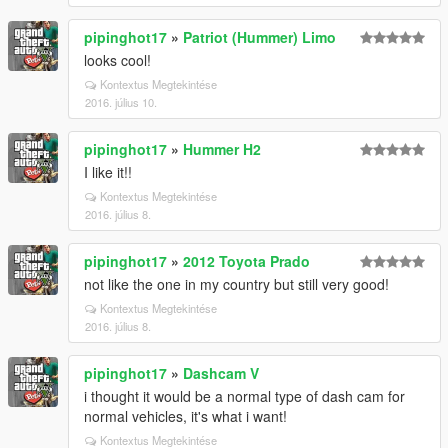
pipinghot17
»
Patriot (Hummer) Limo
looks cool!
Kontextus Megtekintése
2016. július 10.
pipinghot17
»
Hummer H2
I like it!!
Kontextus Megtekintése
2016. július 8.
pipinghot17
»
2012 Toyota Prado
not like the one in my country but still very good!
Kontextus Megtekintése
2016. július 8.
pipinghot17
»
Dashcam V
i thought it would be a normal type of dash cam for
normal vehicles, it's what i want!
Kontextus Megtekintése