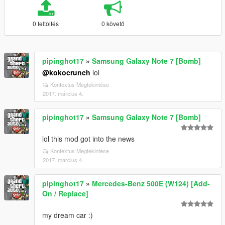
0 feltöltés
0 követő
pipinghot17
»
Samsung Galaxy Note 7 [Bomb]
@kokocrunch
lol
Kontextus Megtekintése
2017. március 4.
pipinghot17
»
Samsung Galaxy Note 7 [Bomb]
lol this mod got into the news
Kontextus Megtekintése
2017. március 4.
pipinghot17
»
Mercedes-Benz 500E (W124) [Add-
On / Replace]
my dream car :)