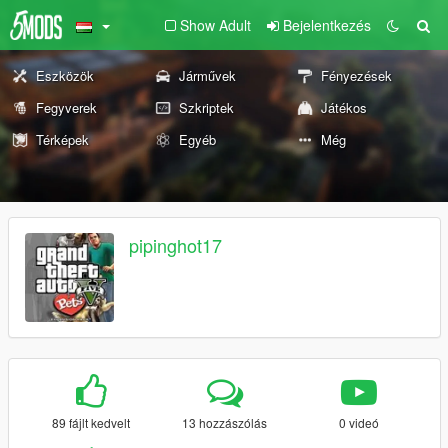
Show Adult
Bejelentkezés
Eszközök
Járművek
Fényezések
Fegyverek
Szkriptek
Játékos
Térképek
Egyéb
Még
pipinghot17
89 fájlt kedvelt
13 hozzászólás
0 videó