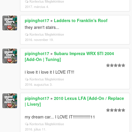
Kontextus Megtekintése
2017. március 4.
pipinghot17
»
Ladders to Franklin's Roof
they aren't stairs...
Kontextus Megtekintése
2016. november 19.
pipinghot17
»
Subaru Impreza WRX STI 2004
[Add-On | Tuning]
i love it i love it I LOVE IT!!!
Kontextus Megtekintése
2016. augusztus 3.
pipinghot17
»
2010 Lexus LFA [Add-On / Replace
| Livery]
my dream car... I LOVE IT!!!!!!!!!!!!!!!11
Kontextus Megtekintése
2016. július 11.