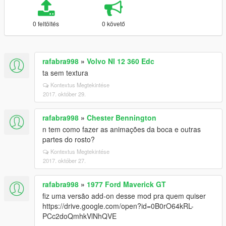
0 feltöltés
0 követő
rafabra998
»
Volvo Nl 12 360 Edc
ta sem textura
Kontextus Megtekintése
2017. október 29.
rafabra998
»
Chester Bennington
n tem como fazer as animações da boca e outras
partes do rosto?
Kontextus Megtekintése
2017. október 27.
rafabra998
»
1977 Ford Maverick GT
fiz uma versão add-on desse mod pra quem quiser
https://drive.google.com/open?id=0B0rO64kRL-
PCc2doQmhkVlNhQVE