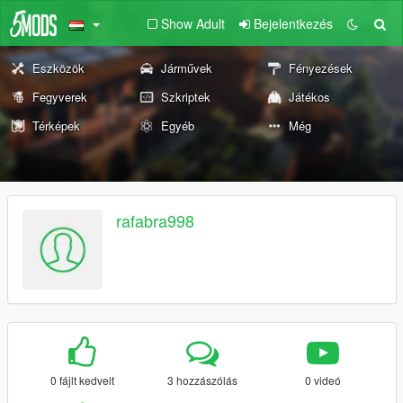
Show Adult
Bejelentkezés
Eszközök
Járművek
Fényezések
Fegyverek
Szkriptek
Játékos
Térképek
Egyéb
Még
rafabra998
0 fájlt kedvelt
3 hozzászólás
0 videó