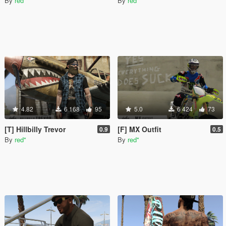
By
red''
By
red''
4.82
6 168
95
5.0
6 424
73
[T] Hillbilly Trevor
[F] MX Outfit
0.9
0.5
By
red''
By
red''