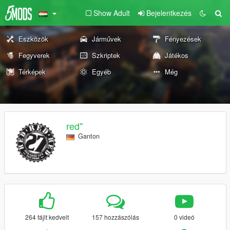
Show Adult
Bejelentkezés
Eszközök
Járművek
Fényezések
Fegyverek
Szkriptek
Játékos
Térképek
Egyéb
Még
red''
Ganton
264 fájlt kedvelt
157 hozzászólás
0 videó