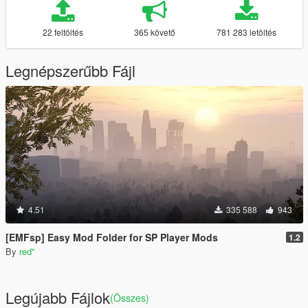
22 feltöltés
365 követő
781 283 letöltés
Legnépszerűbb Fájl
4.51
335 588
943
[EMFsp] Easy Mod Folder for SP Player Mods
1.2
By
red''
Legújabb Fájlok
(Összes)