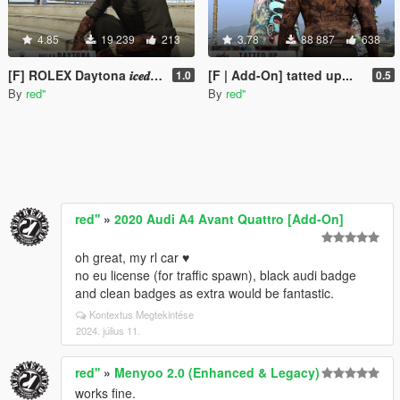
4.85
19 239
213
3.78
88 887
638
[F] ROLEX Daytona 𝒊𝒄𝒆𝒅 𝒐𝒖𝒕
[F | Add-On] tatted up...
1.0
0.5
By
red''
By
red''
red''
»
2020 Audi A4 Avant Quattro [Add-On]
oh great, my rl car ♥️
no eu license (for traffic spawn), black audi badge
and clean badges as extra would be fantastic.
Kontextus Megtekintése
2024. július 11.
red''
»
Menyoo 2.0 (Enhanced & Legacy)
works fine.