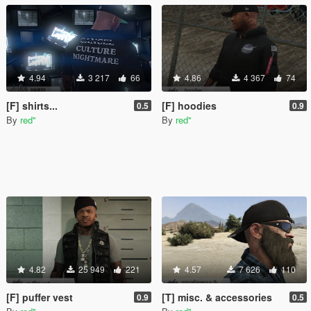
4.94
3 217
66
4.86
4 367
74
[F] shirts...
[F] hoodies
0.5
0.9
By
red''
By
red''
4.82
25 949
221
4.57
7 626
110
[F] puffer vest
[T] misc. & accessories
0.9
0.5