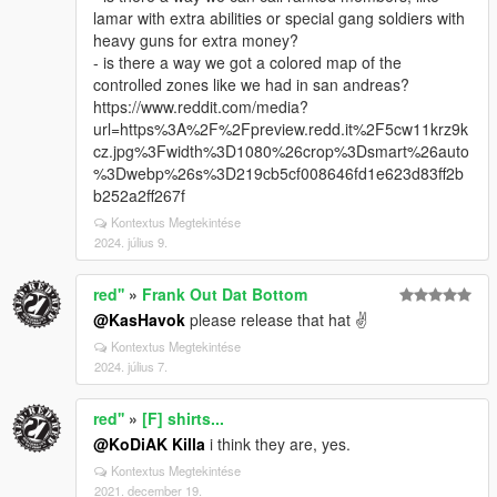
lamar with extra abilities or special gang soldiers with
heavy guns for extra money?
- is there a way we got a colored map of the
controlled zones like we had in san andreas?
https://www.reddit.com/media?
url=https%3A%2F%2Fpreview.redd.it%2F5cw11krz9k
cz.jpg%3Fwidth%3D1080%26crop%3Dsmart%26auto
%3Dwebp%26s%3D219cb5cf008646fd1e623d83ff2b
b252a2ff267f
Kontextus Megtekintése
2024. július 9.
red''
»
Frank Out Dat Bottom
@KasHavok
please release that hat ✌
Kontextus Megtekintése
2024. július 7.
red''
»
[F] shirts...
@KoDiAK Killa
i think they are, yes.
Kontextus Megtekintése
2021. december 19.