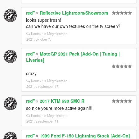
red''
»
Reflective Lightroom/Showroom
looks super fresh!
can we have our own textures on the tv screen?
Kontextus Megtekintése
2021. október 7.
red''
»
MotoGP 2021 Pack [Add-On | Tuning |
Liveries]
crazy.
Kontextus Megtekintése
2021. szeptember 17.
red''
»
2017 KTM 690 SMC R
so nice youre more active again!!!
Kontextus Megtekintése
2021. szeptember 11.
red''
»
1999 Ford F-150 Lightning Stock [Add-On]