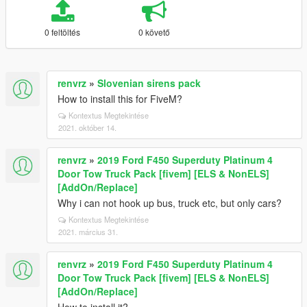
0 feltöltés
0 követő
renvrz
»
Slovenian sirens pack
How to install this for FiveM?
Kontextus Megtekintése
2021. október 14.
renvrz
»
2019 Ford F450 Superduty Platinum 4
Door Tow Truck Pack [fivem] [ELS & NonELS]
[AddOn/Replace]
Why i can not hook up bus, truck etc, but only cars?
Kontextus Megtekintése
2021. március 31.
renvrz
»
2019 Ford F450 Superduty Platinum 4
Door Tow Truck Pack [fivem] [ELS & NonELS]
[AddOn/Replace]