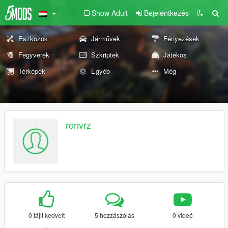
Show Adult
Bejelentkezés
Eszközök
Járművek
Fényezések
Fegyverek
Szkriptek
Játékos
Térképek
Egyéb
Még
renvrz
0 fájlt kedvelt
5 hozzászólás
0 videó