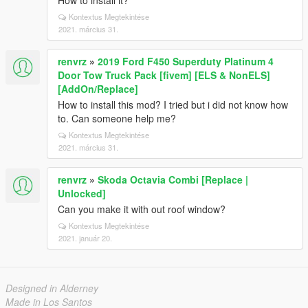
How to install it?
Kontextus Megtekintése
2021. március 31.
renvrz
»
2019 Ford F450 Superduty Platinum 4
Door Tow Truck Pack [fivem] [ELS & NonELS]
[AddOn/Replace]
How to install this mod? I tried but i did not know how
to. Can someone help me?
Kontextus Megtekintése
2021. március 31.
renvrz
»
Skoda Octavia Combi [Replace |
Unlocked]
Can you make it with out roof window?
Kontextus Megtekintése
2021. január 20.
Designed in Alderney
Made in Los Santos