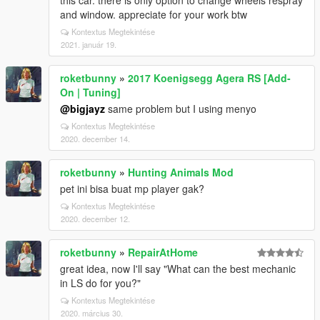
this car. there is only option to change wheels respray
and window. appreciate for your work btw
Kontextus Megtekintése
2021. január 19.
roketbunny
»
2017 Koenigsegg Agera RS [Add-
On | Tuning]
@bigjayz
same problem but I using menyo
Kontextus Megtekintése
2020. december 14.
roketbunny
»
Hunting Animals Mod
pet ini bisa buat mp player gak?
Kontextus Megtekintése
2020. december 12.
roketbunny
»
RepairAtHome
great idea, now I'll say "What can the best mechanic
in LS do for you?"
Kontextus Megtekintése
2020. március 30.