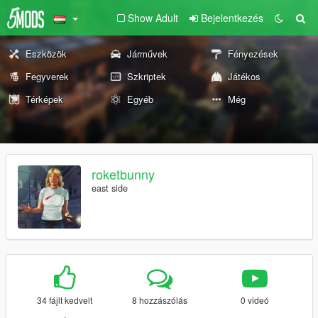
Show Adult
Bejelentkezés
Eszközök
Járművek
Fényezések
Fegyverek
Szkriptek
Játékos
Térképek
Egyéb
Még
roketbunny
east side
34 fájlt kedvelt
8 hozzászólás
0 videó