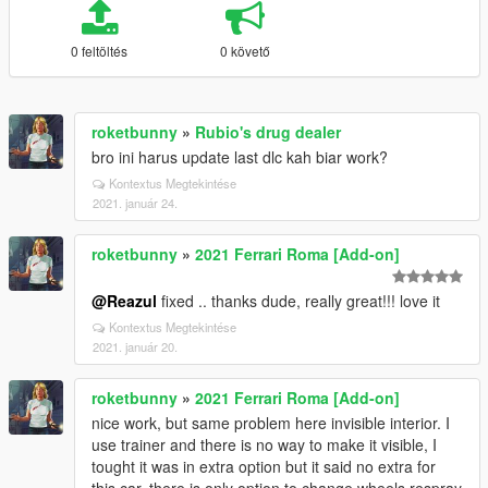
0 feltöltés
0 követő
roketbunny
»
Rubio's drug dealer
bro ini harus update last dlc kah biar work?
Kontextus Megtekintése
2021. január 24.
roketbunny
»
2021 Ferrari Roma [Add-on]
@Reazul
fixed .. thanks dude, really great!!! love it
Kontextus Megtekintése
2021. január 20.
roketbunny
»
2021 Ferrari Roma [Add-on]
nice work, but same problem here invisible interior. I
use trainer and there is no way to make it visible, I
tought it was in extra option but it said no extra for