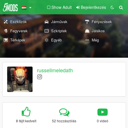
Show Adult
Bejelentkezés
Eszközök
Járművek
Fényezések
Fegyverek
Szkriptek
Játékos
Térképek
Egyéb
Még
russellmeledath
8 fájlt kedvelt
52 hozzászólás
0 videó