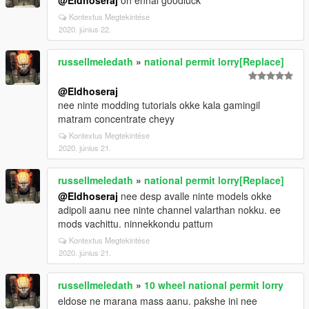
@Eldhoseraj
oh ennal goodluck
Kontextus Megtekintése
2020. június 22.
russellmeledath
»
national permit lorry[Replace]
@Eldhoseraj
nee ninte modding tutorials okke kala gamingil
matram concentrate cheyy
Kontextus Megtekintése
2020. június 21.
russellmeledath
»
national permit lorry[Replace]
@Eldhoseraj
nee desp avalle ninte models okke
adipoli aanu nee ninte channel valarthan nokku. ee
mods vachittu. ninnekkondu pattum
Kontextus Megtekintése
2020. június 21.
russellmeledath
»
10 wheel national permit lorry
eldose ne marana mass aanu. pakshe ini nee