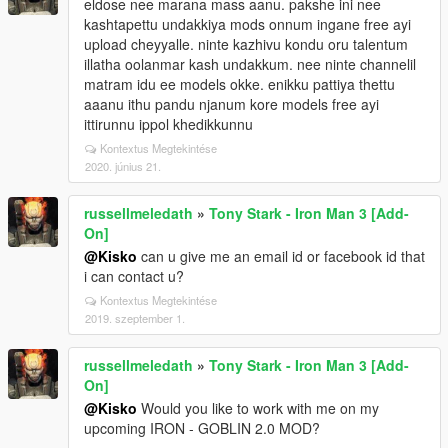
eldose nee marana mass aanu. pakshe ini nee
kashtapettu undakkiya mods onnum ingane free ayi
upload cheyyalle. ninte kazhivu kondu oru talentum
illatha oolanmar kash undakkum. nee ninte channelil
matram idu ee models okke. enikku pattiya thettu
aaanu ithu pandu njanum kore models free ayi
ittirunnu ippol khedikkunnu
Kontextus Megtekintése
2020. június 21.
russellmeledath
»
Tony Stark - Iron Man 3 [Add-
On]
@Kisko
can u give me an email id or facebook id that
i can contact u?
Kontextus Megtekintése
2019. szeptember 1.
russellmeledath
»
Tony Stark - Iron Man 3 [Add-
On]
@Kisko
Would you like to work with me on my
upcoming IRON - GOBLIN 2.0 MOD?