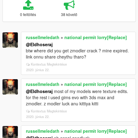
0 feltöltés
38 követő
russellmeledath
»
national permit lorry[Replace]
@Eldhoseraj
btw where did you get zmodler crack ? mine expired.
link onnu share cheythu tharo?
Kontextus Megtekintése
2020. június 22.
russellmeledath
»
national permit lorry[Replace]
@Eldhoseraj
most of my models were texture edits.
for the rest i used gims evo with 3ds max and
zmodler. z modler luck anu kittiya kitti
Kontextus Megtekintése
2020. június 22.
russellmeledath
»
national permit lorry[Replace]