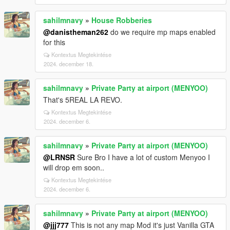
sahilmnavy
»
House Robberies
@danistheman262
do we require mp maps enabled
for this
Kontextus Megtekintése
2024. december 18.
sahilmnavy
»
Private Party at airport (MENYOO)
That's 5REAL LA REVO.
Kontextus Megtekintése
2024. december 6.
sahilmnavy
»
Private Party at airport (MENYOO)
@LRNSR
Sure Bro I have a lot of custom Menyoo I
will drop em soon..
Kontextus Megtekintése
2024. december 6.
sahilmnavy
»
Private Party at airport (MENYOO)
@jjj777
This is not any map Mod it's just Vanilla GTA