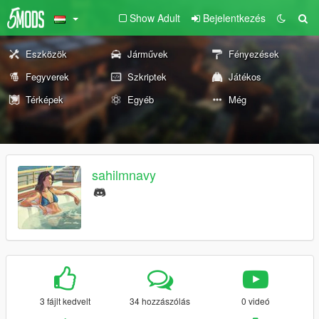
Show Adult
Bejelentkezés
Eszközök
Járművek
Fényezések
Fegyverek
Szkriptek
Játékos
Térképek
Egyéb
Még
sahilmnavy
3 fájlt kedvelt
34 hozzászólás
0 videó