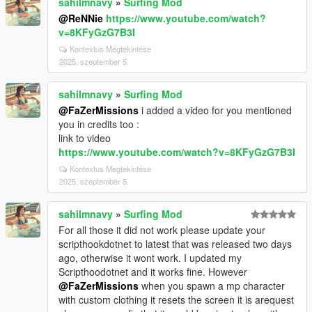
sahilmnavy
»
Surfing Mod
@ReNNie
https://www.youtube.com/watch?
v=8KFyGzG7B3I
Kontextus Megtekintése
2025. szeptember 5.
sahilmnavy
»
Surfing Mod
@FaZerMissions
i added a video for you mentioned
you in credits too :
link to video
https://www.youtube.com/watch?v=8KFyGzG7B3I
Kontextus Megtekintése
2025. szeptember 5.
sahilmnavy
»
Surfing Mod
For all those it did not work please update your
scripthookdotnet to latest that was released two days
ago, otherwise it wont work. I updated my
Scripthoodotnet and it works fine. However
@FaZerMissions
when you spawn a mp character
with custom clothing it resets the screen it is arequest