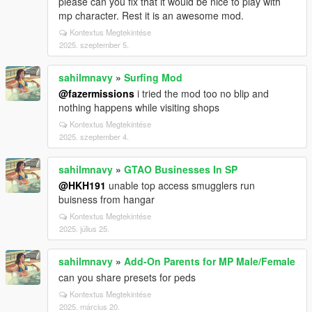
please can you fix that it would be nice to play with
mp character. Rest it is an awesome mod.
Kontextus Megtekintése
2025. szeptember 5.
sahilmnavy
»
Surfing Mod
@fazermissions
i tried the mod too no blip and
nothing happens while visiting shops
Kontextus Megtekintése
2025. szeptember 4.
sahilmnavy
»
GTAO Businesses In SP
@HKH191
unable top access smugglers run
buisness from hangar
Kontextus Megtekintése
2025. július 25.
sahilmnavy
»
Add-On Parents for MP Male/Female
can you share presets for peds
Kontextus Megtekintése
2025. március 20.