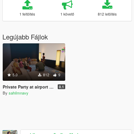
1 feltöltés
1 követő
812 letöltés
Legújabb Fájlok
5.0
812
9
Private Party at airport (MENYOO)
0.1
By
sahilmnavy