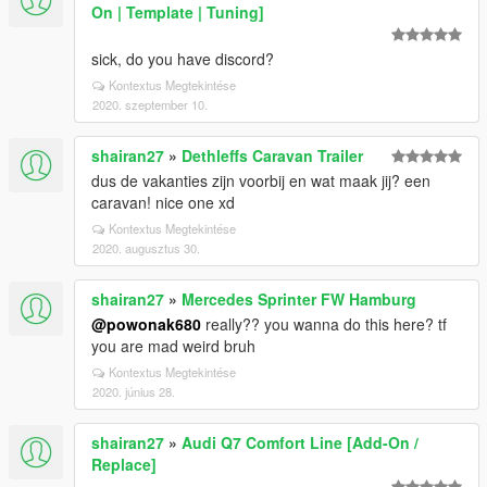
On | Template | Tuning]
sick, do you have discord?
Kontextus Megtekintése
2020. szeptember 10.
shairan27
»
Dethleffs Caravan Trailer
dus de vakanties zijn voorbij en wat maak jij? een
caravan! nice one xd
Kontextus Megtekintése
2020. augusztus 30.
shairan27
»
Mercedes Sprinter FW Hamburg
@powonak680
really?? you wanna do this here? tf
you are mad weird bruh
Kontextus Megtekintése
2020. június 28.
shairan27
»
Audi Q7 Comfort Line [Add-On /
Replace]