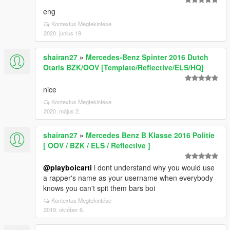
eng
Kontextus Megtekintése
2020. június 19.
shairan27
»
Mercedes-Benz Spinter 2016 Dutch
Otaris BZK/OOV [Template/Reflective/ELS/HQ]
nice
Kontextus Megtekintése
2020. május 2.
shairan27
»
Mercedes Benz B Klasse 2016 Politie
[ OOV / BZK / ELS / Reflective ]
@playboicarti
i dont understand why you would use
a rapper's name as your username when everybody
knows you can't spit them bars boi
Kontextus Megtekintése
2019. október 6.