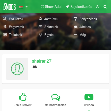
Show Adult
Bejelentkezés
Eszközök
Járművek
Fényezések
Fegyverek
Szkriptek
Játékos
Térképek
Egyéb
Még
shairan27
9 fájlt kedvelt
91 hozzászólás
0 videó