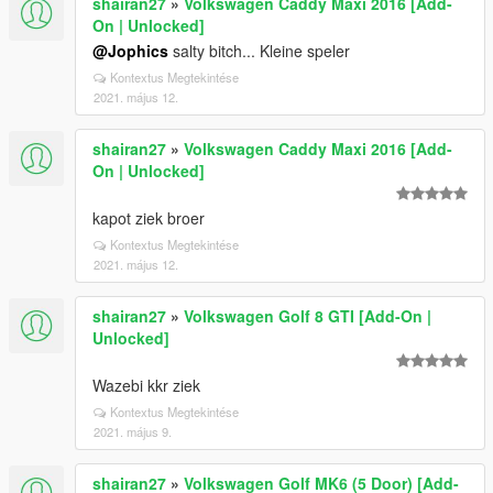
shairan27
»
Volkswagen Caddy Maxi 2016 [Add-
On | Unlocked]
@Jophics
salty bitch... Kleine speler
Kontextus Megtekintése
2021. május 12.
shairan27
»
Volkswagen Caddy Maxi 2016 [Add-
On | Unlocked]
kapot ziek broer
Kontextus Megtekintése
2021. május 12.
shairan27
»
Volkswagen Golf 8 GTI [Add-On |
Unlocked]
Wazebi kkr ziek
Kontextus Megtekintése
2021. május 9.
shairan27
»
Volkswagen Golf MK6 (5 Door) [Add-