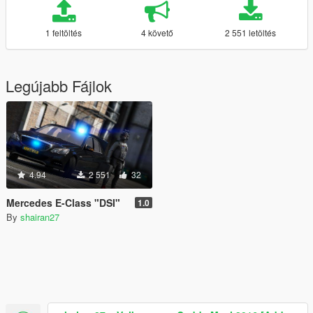
1 feltöltés
4 követő
2 551 letöltés
Legújabb Fájlok
4.94
2 551
32
Mercedes E-Class "DSI"
1.0
By
shairan27