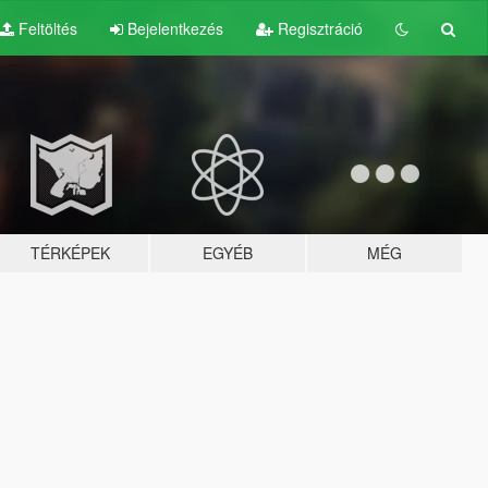
Feltöltés
Bejelentkezés
Regisztráció
TÉRKÉPEK
EGYÉB
MÉG