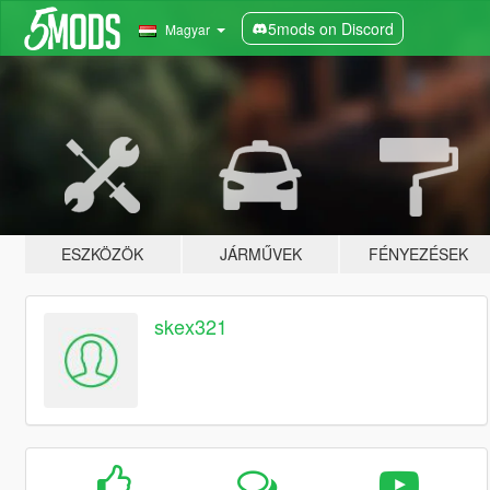
5mods on Discord
Magyar
ESZKÖZÖK
JÁRMŰVEK
FÉNYEZÉSEK
skex321