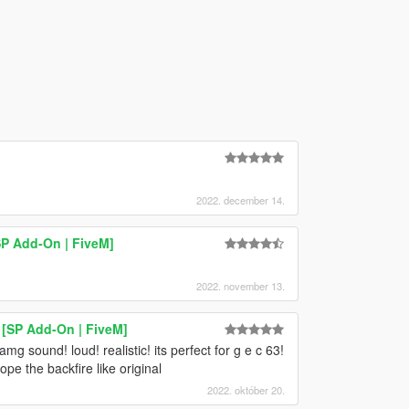
2022. december 14.
P Add-On | FiveM]
2022. november 13.
[SP Add-On | FiveM]
mg sound! loud! realistic! its perfect for g e c 63!
hope the backfire like original
2022. október 20.