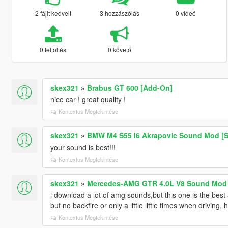
2 fájlt kedvelt
3 hozzászólás
0 videó
0 feltöltés
0 követő
skex321
»
Brabus GT 600 [Add-On]
nice car ! great quality !
Kontextus Megtekintése
skex321
»
BMW M4 S55 I6 Akrapovic Sound Mod [S
your sound is best!!!
Kontextus Megtekintése
skex321
»
Mercedes-AMG GTR 4.0L V8 Sound Mod 
i download a lot of amg sounds,but this one is the best a
but no backfire or only a little little times when driving, 
Kontextus Megtekintése